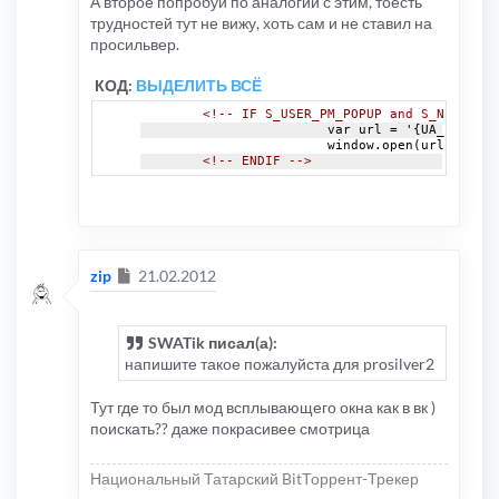
А второе попробуй по аналогии с этим, тоесть
трудностей тут не вижу, хоть сам и не ставил на
просильвер.
КОД:
ВЫДЕЛИТЬ ВСЁ
<!-- IF S_USER_PM_POPUP and S_NEW_PM -
			var url = '{UA_POPUP_
			window.open(url.rep
<!-- ENDIF -->
Сообщение
zip
21.02.2012
SWATik писал(а):
напишите такое пожалуйста для prosilver2
Тут где то был мод всплывающего окна как в вк )
поискать?? даже покрасивее смотрица
Национальный Татарский BitТоррент-Трекер