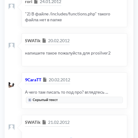
Сообщение
rori
24.01.2012
"2) В файле /includes/functions.php" такого
файла нет в папке
Сообщение
SWATik
20.02.2012
напишите такое пожалуйста для prosilver2
Сообщение
9CaraTT
20.02.2012
А чего там писать то под про? вглядтесь ...
Скрытый текст
Сообщение
SWATik
21.02.2012