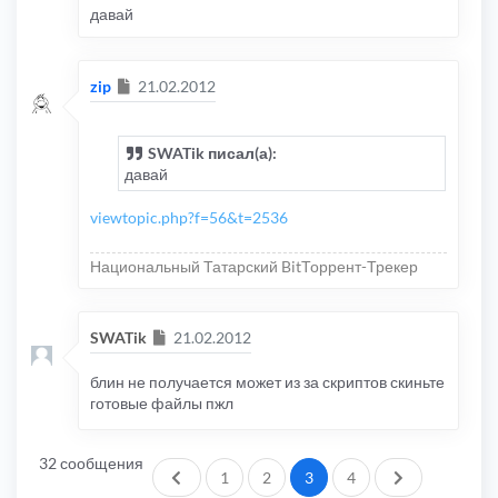
давай
Сообщение
zip
21.02.2012
SWATik писал(а):
давай
viewtopic.php?f=56&t=2536
Национальный Татарский BitТоррент-Трекер
Сообщение
SWATik
21.02.2012
блин не получается может из за скриптов скиньте
готовые файлы пжл
32 сообщения
Пред.
След.
1
2
3
4