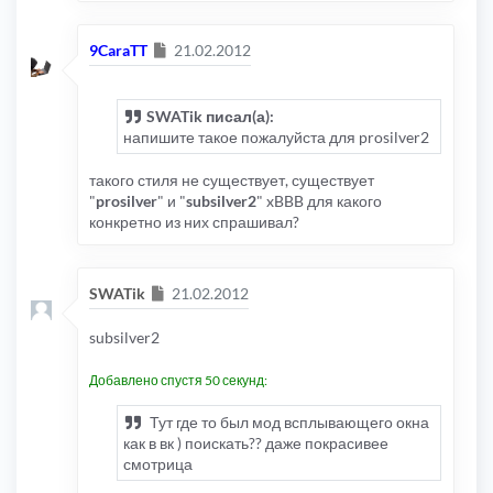
Сообщение
9CaraTT
21.02.2012
SWATik писал(а):
напишите такое пожалуйста для prosilver2
такого стиля не существует, существует
"
prosilver
" и "
subsilver2
" xBBB для какого
конкретно из них спрашивал?
Сообщение
SWATik
21.02.2012
subsilver2
Добавлено спустя 50 секунд:
Тут где то был мод всплывающего окна
как в вк ) поискать?? даже покрасивее
смотрица