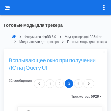
Готовые моды для трекера
Форумы по phpBB 3.0
Мод трекера ppkBB3cker
Моды и стили для трекера
Готовые моды для трекера
Всплывающее окно при получении
ЛС на jQuery UI
32 сообщения
Пред.
След.
1
2
3
4
Просмотры:
5928
•