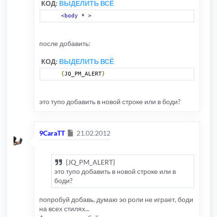
КОД:
ВЫДЕЛИТЬ ВСЁ
<body
 * 
>
после добавить:
КОД:
ВЫДЕЛИТЬ ВСЁ
{
JQ_PM_ALERT
}
это тупо добавить в новой строке или в боди?
Сообщение
9CaraTT
21.02.2012
{JQ_PM_ALERT}
это тупо добавить в новой строке или в
боди?
попробуй добавь, думаю эо роли не играет, боди
на всех стилях...