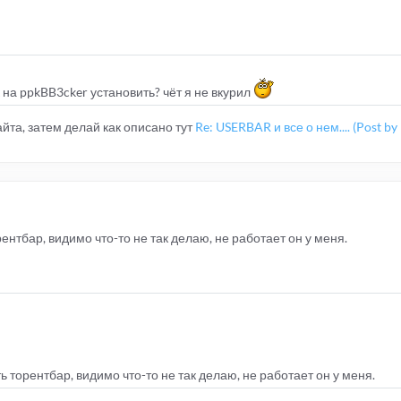
к на ppkBB3cker установить? чёт я не вкурил
айта, затем делай как описано тут
Re: USERBAR и все о нем.... (Post b
ентбар, видимо что-то не так делаю, не работает он у меня.
ь торентбар, видимо что-то не так делаю, не работает он у меня.