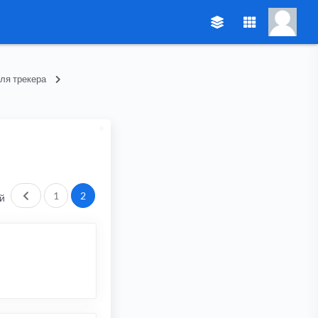
ля трекера
Пред.
1
2
й