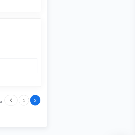
Пред.
1
2
й