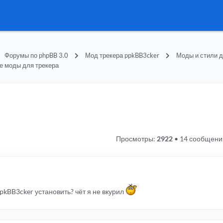
Форумы по phpBB 3.0
Мод трекера ppkBB3cker
Моды и стили д
е моды для трекера
Просмотры:
2922
•
14 сообщени
ppkBB3cker установить? чёт я не вкурил