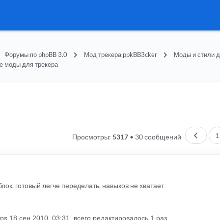
Форумы по phpBB 3.0
Мод трекера ppkBB3cker
Моды и стили д
е моды для трекера
Пред.
1
Просмотры:
5317
•
30 сообщений
лок, готовый легче переделать, навыков не хватает
rps
18 сен 2010, 03:31, всего редактировалось 1 раз.