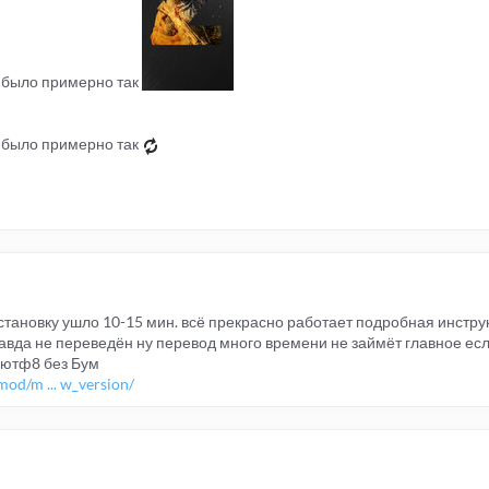
ы было примерно так
ы было примерно так
установку ушло 10-15 мин. всё прекрасно работает подробная инстру
авда не переведён ну перевод много времени не займёт главное ес
 ютф8 без Бум
od/m ... w_version/