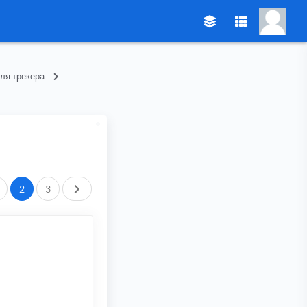
ля трекера
След.
2
3