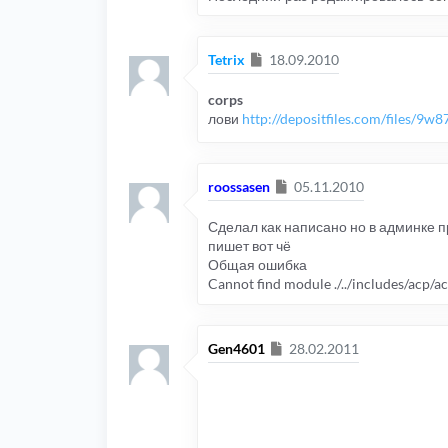
Сообщение
Tetrix
18.09.2010
corps
лови
http://depositfiles.com/files/9w8
Сообщение
roossasen
05.11.2010
Сделал как написано но в админке п
пишет вот чё
Общая ошибка
Cannot find module ./../includes/acp/
Сообщение
Gen4601
28.02.2011