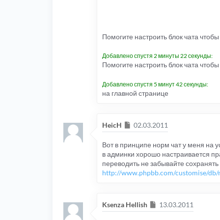
Помогите настроить блок чата чтоб
Добавлено спустя 2 минуты 22 секунды:
Помогите настроить блок чата чтоб
Добавлено спустя 5 минут 42 секунды:
на главной странице
Сообщение
HeicH
02.03.2011
Вот в принципе норм чат у меня на 
в админки хорошо настраивается пр
переводить не забывайте сохранять
http://www.phpbb.com/customise/db/m
Сообщение
Ksenza Hellish
13.03.2011