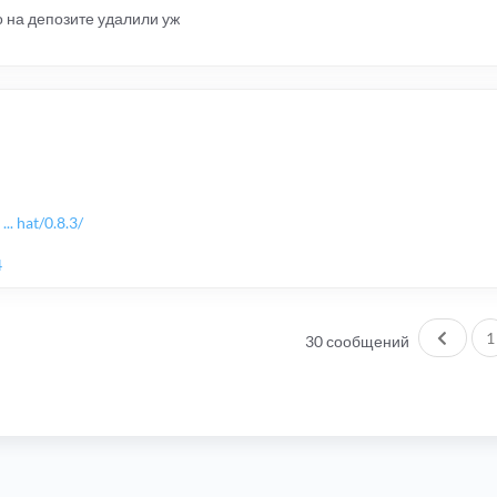
о на депозите удалили уж
.. hat/0.8.3/
4
Пред.
1
30 сообщений