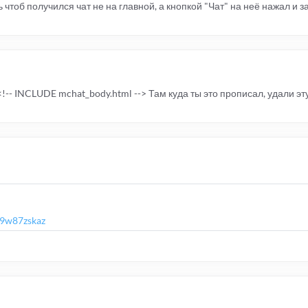
 чтоб получился чат не на главной, а кнопкой "Чат" на неё нажал и за
-- INCLUDE mchat_body.html --> Там куда ты это прописал, удали эту
s/9w87zskaz