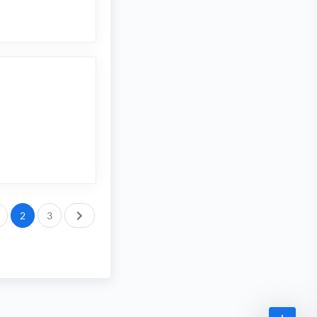
След.
2
3