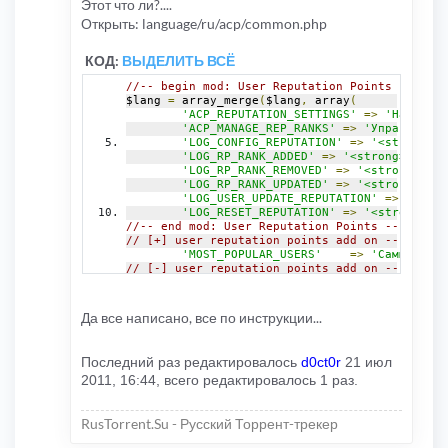
Этот что ли?....
Открыть: language/ru/acp/common.php
КОД:
ВЫДЕЛИТЬ ВСЁ
//-- begin mod: User Reputation Points -------
$lang 
=
 array_merge
(
$lang
,
 array
(
'ACP_REPUTATION_SETTINGS'
=>
'Настройк
'ACP_MANAGE_REP_RANKS'
=>
'Управление 
'LOG_CONFIG_REPUTATION'
=>
'<strong>На
'LOG_RP_RANK_ADDED'
=>
'<strong>Добави
'LOG_RP_RANK_REMOVED'
=>
'<strong>Удал
'LOG_RP_RANK_UPDATED'
=>
'<strong>Обно
'LOG_USER_UPDATE_REPUTATION'
=>
'<stro
'LOG_RESET_REPUTATION'
=>
'<strong>Обн
//-- end mod: User Reputation Points ---------
// [+] user reputation points add on -- most p
'MOST_POPULAR_USERS'
=>
'Самые попу
// [-] user reputation points add on -- most p
));
//--------------------------------------------
Да все написано, все по инструкции...
Последний раз редактировалось
d0ct0r
21 июл
2011, 16:44, всего редактировалось 1 раз.
RusTorrent.Su - Русский Торрент-трекер