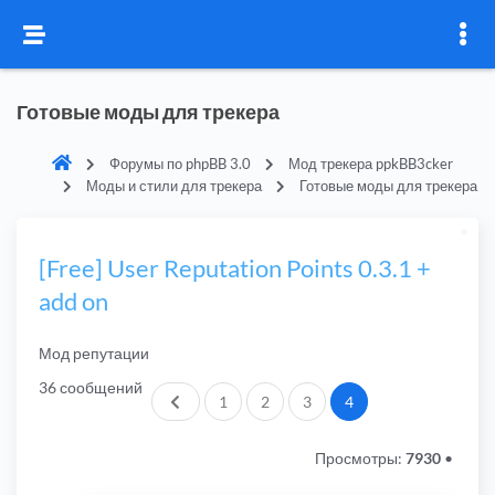
Готовые моды для трекера
Форумы по phpBB 3.0
Мод трекера ppkBB3cker
Моды и стили для трекера
Готовые моды для трекера
[Free] User Reputation Points 0.3.1 +
add on
Мод репутации
36 сообщений
Пред.
1
2
3
4
Просмотры:
7930
•