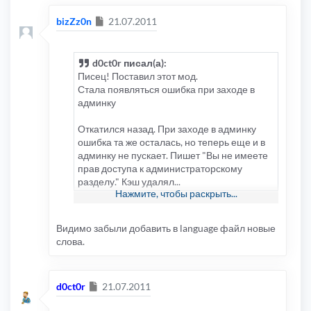
Сообщение
bizZz0n
21.07.2011
d0ct0r писал(а):
Писец! Поставил этот мод.
Стала появляться ошибка при заходе в
админку
Откатился назад. При заходе в админку
ошибка та же осталась, но теперь еще и в
админку не пускает. Пишет "Вы не имеете
прав доступа к администраторскому
разделу." Кэш удалял...
Нажмите, чтобы раскрыть...
Что делать?
Видимо забыли добавить в language файл новые
слова.
Сообщение
d0ct0r
21.07.2011