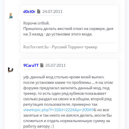
Сообщение
d0ct0r
24.07.2011
Короче отбой.
Пришлось делать жесткий откат на сервере, дня
на 3 назад - до установки этого мода.
RusTorrent.Su - Русский Торрент-трекер
Сообщение
9CaraTT
25.07.2011
уф, данный мод столько крови моей выпил,
после установки какие-то проблемы ... я на этом
форуме предлагал запилить данный мод, под
трекер, то есть один ряд кубиков показывает
сколько раздал на своих и в общем, второй ряд
репутация пользователя, примерно так
viewtopic.php?f=32&t=2226&p=20069
& но все
занятые и так никто не взялся делать, могли бы
сложиться и отдать нормальненькую сумму за
работу автору ; )