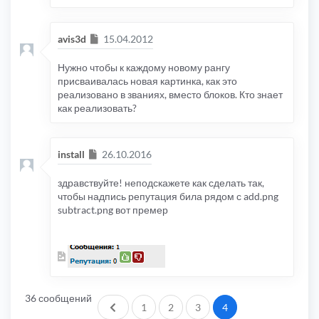
Сообщение
avis3d
15.04.2012
Нужно чтобы к каждому новому рангу
присваивалась новая картинка, как это
реализовано в званиях, вместо блоков. Кто знает
как реализовать?
Сообщение
install
26.10.2016
здравствуйте! неподскажете как сделать так,
чтобы надпись репутация била рядом с add.png
subtract.png вот премер
36 сообщений
Пред.
1
2
3
4