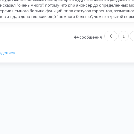
е сказал "очень много", потому-что php анонсер до определённых мо
ерсии немного больше функций, типа статусов торрентов, возможно
в и т.д., в донат версии ещё "немного больше", чем в открытой верс
Пред.
1
44 сообщения
уждение»