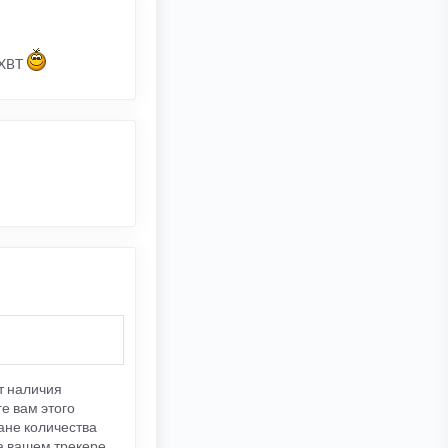
 XBT
ет наличия
е вам этого
лане количества
на вашем трекере