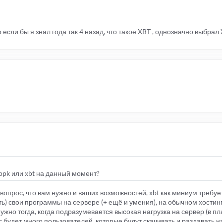
 если бы я знал года так 4 назад, что такое XBT , однозначно выбрал
 ppk или xbt на данный момент?
 вопрос, что вам нужно и ваших возможностей, xbt как миниум требу
ь) свои программы на сервере (+ ещё и умения), на обычном хостинг
нужно тогда, когда подразумевается высокая нагрузка на сервер (в п
вас будет много пользователей, которые будут скачивать и раздавать 