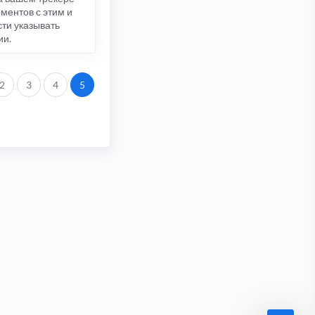
ментов с этим и
сти указывать
ии.
2
3
4
5