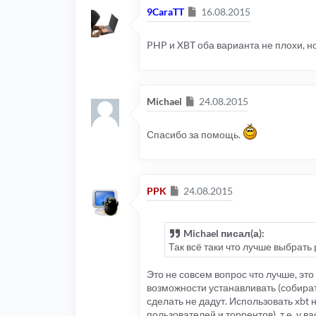
Сообщение
9CaraTT
16.08.2015
PHP и XBT оба варианта не плохи, но
Сообщение
Michael
24.08.2015
Спасибо за помощь.
Сообщение
PPK
24.08.2015
Michael писал(а):
Так всё таки что лучше выбрать
Это не совсем вопрос что лучше, это
возможности устанавливать (собират
сделать не дадут. Использовать xbt 
пользователей и торрентов), т.е. у 