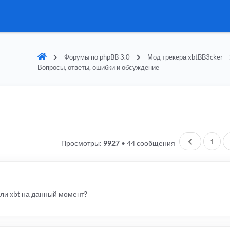
Форумы по phpBB 3.0
Мод трекера xbtBB3cker
Вопросы, ответы, ошибки и обсуждение
Пред.
1
Просмотры:
9927
•
44 сообщения
или xbt на данный момент?