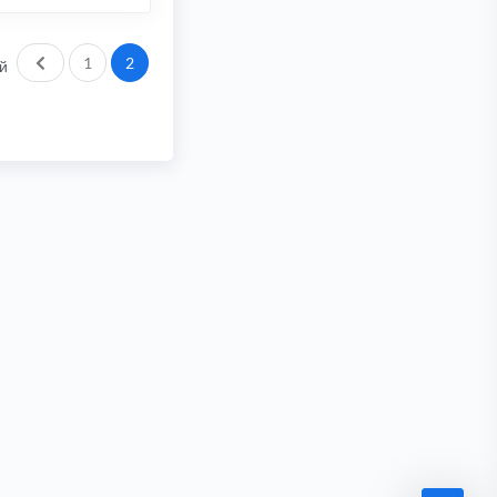
Пред.
1
2
й