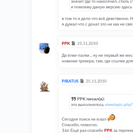
значит где то накосячил, стиль 
и помоему даную версию здесь 
в том то и дело что всё девственно. 
я думал что с донат это не как не св
Сообщение
PPK
25.11.2010
Да ёлки-палки .. ну не первый же мес
новинки трекера, там, где ссылки дл
Сообщение
PIRATUS
25.11.2010
PPK писал(а):
это выполнялось
viewtopic.ph
Сегодня поиск не юзал
Спасибо, помогло.
З.Ы. Ещё раз спасибо
PPK
за терпен