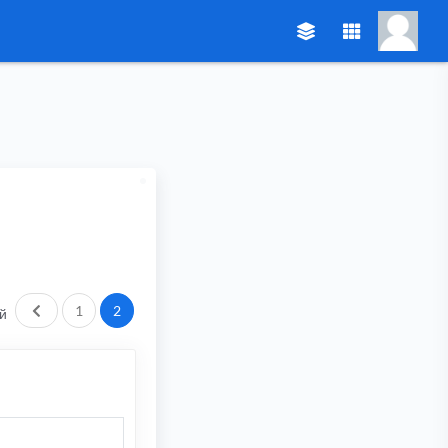
Пред.
1
2
й