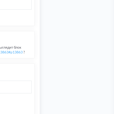
выглядит блок
13863#p13863
?