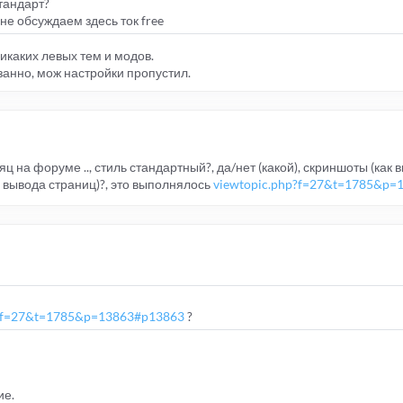
стандарт?
не обсуждаем здесь ток free
Никаких левых тем и модов.
язанно, мож настройки пропустил.
яц на форуме .., стиль стандартный?, да/нет (какой), скриншоты (как 
я вывода страниц)?, это выполнялось
viewtopic.php?f=27&t=1785&p=
p?f=27&t=1785&p=13863#p13863
?
ие.