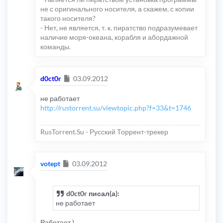
не с оригинального носителя, а скажем, с копии
такого носителя?
- Нет, не является, т. к. пиратство подразумевает
наличие моря-океана, корабля и абордажной
команды.
Сообщение
d0ct0r
03.09.2012
не работает
http://rustorrent.su/viewtopic.php?f=33&t=1746
RusTorrent.Su - Русский Торрент-трекер
Сообщение
votept
03.09.2012
d0ct0r писал(а):
не работает
Работает )