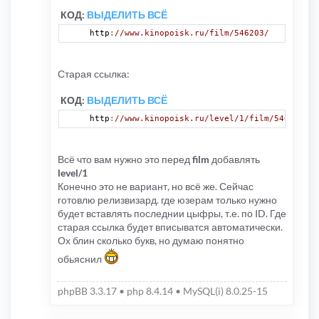
КОД:
ВЫДЕЛИТЬ ВСЁ
http
:
//www.kinopoisk.ru/film/546203/
Старая ссылка:
КОД:
ВЫДЕЛИТЬ ВСЁ
http
:
//www.kinopoisk.ru/level/1/film/546203/
Всё что вам нужно это перед
film
добавлять
level/1
Конечно это не вариант, но всё же. Сейчас
готовлю релизвизард. где юзерам только нужно
будет вставлять последнии цыфры, т.е. по ID. Где
старая ссылка будет вписыватся автоматически.
Ох блин сколько букв, но думаю понятно
обьяснил
phpBB 3.3.17 • php 8.4.14 • MySQL(i) 8.0.25-15