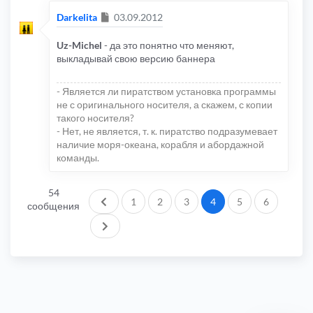
Сообщение
Darkelita
03.09.2012
Uz-Michel
- да это понятно что меняют,
выкладывай свою версию баннера
- Является ли пиратством установка программы
не с оригинального носителя, а скажем, с копии
такого носителя?
- Нет, не является, т. к. пиратство подразумевает
наличие моря-океана, корабля и абордажной
команды.
54
Пред.
1
2
3
4
5
6
сообщения
След.