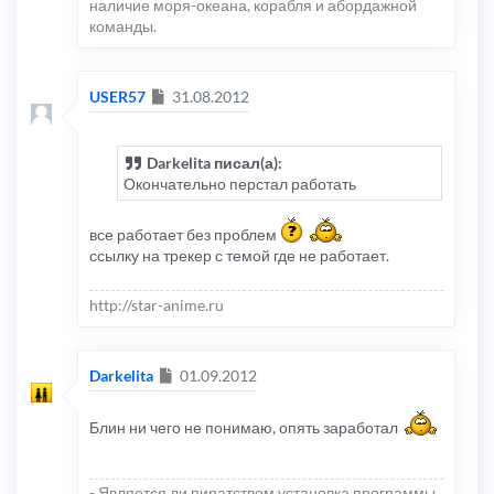
наличие моря-океана, корабля и абордажной
команды.
Сообщение
USER57
31.08.2012
Darkelita писал(а):
Окончательно перстал работать
все работает без проблем
ссылку на трекер с темой где не работает.
http://star-anime.ru
Сообщение
Darkelita
01.09.2012
Блин ни чего не понимаю, опять заработал
- Является ли пиратством установка программы