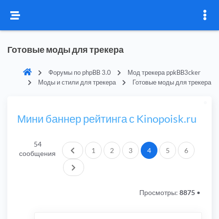
Готовые моды для трекера
Форумы по phpBB 3.0
Мод трекера ppkBB3cker
Моды и стили для трекера
Готовые моды для трекера
Мини баннер рейтинга с Kinopoisk.ru
54
Пред.
1
2
3
4
5
6
сообщения
След.
Просмотры:
8875
•