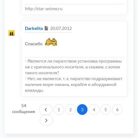
http://star-anime.ru
Сообщение
Darkelita
20.07.2012
Спасибо
- Является ли пиратством установка программы
не с оригинального носителя, а скажем, с копии
такого носителя?
- Нет, не является, т. к. пиратство подразумевает
наличие моря-океана, корабля и абордажной
команды.
54
Пред.
1
2
3
4
5
6
сообщения
След.