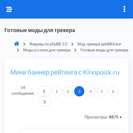
Готовые моды для трекера
Форумы по phpBB 3.0
Мод трекера ppkBB3cker
Моды и стили для трекера
Готовые моды для трекера
Мини баннер рейтинга с Kinopoisk.ru
54
Пред.
1
2
3
4
5
6
сообщения
След.
Просмотры:
8875
•