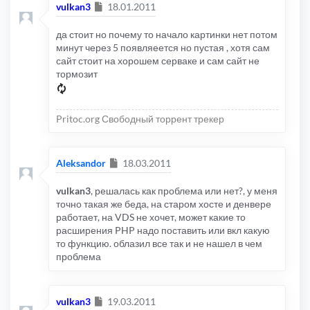
Сообщение
vulkan3
18.01.2011
да стоит но почему то начало картинки нет потом
минут через 5 появляеется но пустая , хотя сам
сайт стоит на хорошем серваке и сам сайт не
тормозит
Pritoc.org Свободный торрент трекер
Сообщение
Aleksandor
18.03.2011
vulkan3
, решалась как проблема или нет?, у меня
точно такая же беда, на старом хосте и денвере
работает, на VDS не хочет, может какие то
расширения PHP надо поставить или вкл какую
то функцию. облазил все так и не нашел в чем
проблема
Сообщение
vulkan3
19.03.2011