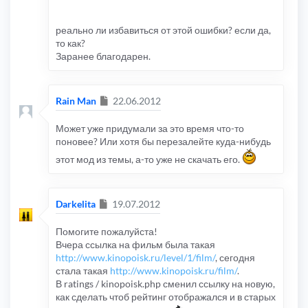
реально ли избавиться от этой ошибки? если да,
то как?
Заранее благодарен.
Сообщение
Rain Man
22.06.2012
Может уже придумали за это время что-то
поновее? Или хотя бы перезалейте куда-нибудь
этот мод из темы, а-то уже не скачать его.
Сообщение
Darkelita
19.07.2012
Помогите пожалуйста!
Вчера ссылка на фильм была такая
http://www.kinopoisk.ru/level/1/film/
, сегодня
стала такая
http://www.kinopoisk.ru/film/
.
В ratings / kinopoisk.php сменил ссылку на новую,
как сделать чтоб рейтинг отображался и в старых