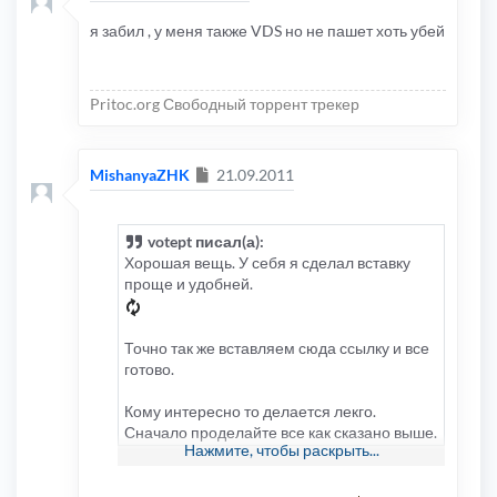
я забил , у меня также VDS но не пашет хоть убей
Pritoc.org Свободный торрент трекер
Сообщение
MishanyaZHK
21.09.2011
votept писал(а):
Хорошая вещь. У себя я сделал вставку
проще и удобней.
Точно так же вставляем сюда ссылку и все
готово.
Кому интересно то делается лекго.
Сначало проделайте все как сказано выше.
Нажмите, чтобы раскрыть...
Потом идем в папку language/ru открываем
файл ppkBB3cker.php