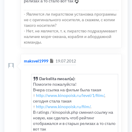
релизах а то стало вот так
- Является ли пиратством установка программы
не с оригинального носителя, а скажем, с копии
такого носителя?
- Нет, не является, т. к. пиратство подразумевает
наличие моря-океана, корабля и абордажной
команды.
Сообщение
maksvel1999
19.07.2012
Darkelita писал(а):
Помогите пожалуйста!
Вчера ссылка на фильм была такая
↑
http://www.kinopoisk.ru/level/1/film/
,
сегодня стала такая
↑
http://www.kinopoisk.ru/film/
.
В ratings / kinopoisk.php сменил ссылку на
новую, как сделать чтоб рейтинг
отображался и в старых релизах а то стало
вот так