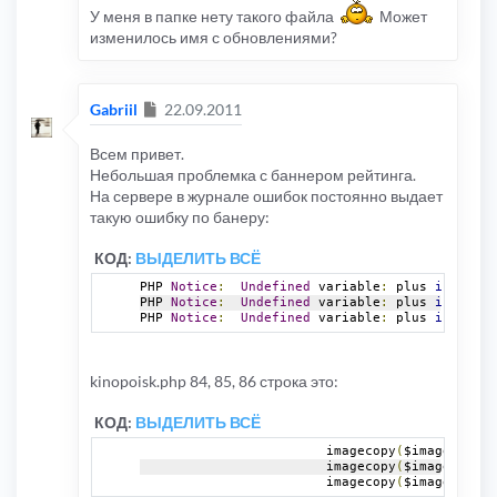
У меня в папке нету такого файла
Может
изменилось имя с обновлениями?
Сообщение
Gabriil
22.09.2011
Всем привет.
Небольшая проблемка с баннером рейтинга.
На сервере в журнале ошибок постоянно выдает
такую ошибку по банеру:
КОД:
ВЫДЕЛИТЬ ВСЁ
PHP 
Notice
:
Undefined
 variable
:
 plus 
in
.....
PHP 
Notice
:
Undefined
 variable
:
 plus 
in
.....
PHP 
Notice
:
Undefined
 variable
:
 plus 
in
.....
kinopoisk.php 84, 85, 86 строка это:
КОД:
ВЫДЕЛИТЬ ВСЁ
			imagecopy
(
$image
,
 $rat
			imagecopy
(
$image
,
 $rat
			imagecopy
(
$image
,
 $rat