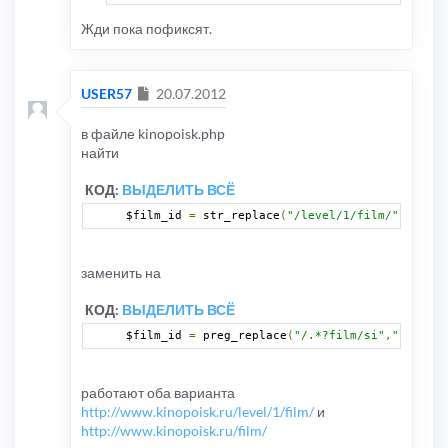
Жди пока пофиксят.
Сообщение
USER57
20.07.2012
в файле kinopoisk.php
найти
КОД:
ВЫДЕЛИТЬ ВСЁ
$film_id 
=
 str_replace
(
"/level/1/film/"
,
""
,
 $f
заменить на
КОД:
ВЫДЕЛИТЬ ВСЁ
$film_id 
=
 preg_replace
(
"/.*?film/si"
,
""
,
 $fil
работают оба варианта
http://www.kinopoisk.ru/level/1/film/
и
http://www.kinopoisk.ru/film/