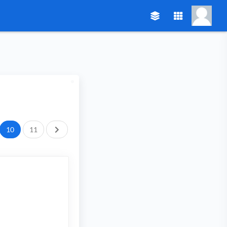
След.
10
11