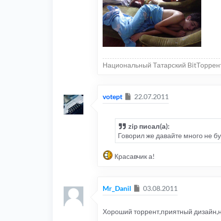
Национальный Татарский BitТоррен
Сообщение
votept
22.07.2011
zip писал(а):
Говорил же давайте много не бу
Красавчик а!
Сообщение
Mr_Danil
03.08.2011
Хороший торрент,приятный дизайн,