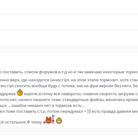
о поставить, список форумов и.т.д но и так замечаю некоторые тормо
нно верх, где находится javascript, на этом этапе тормозит, хотя ста
avascript сносить вообще буду с топика, как на фри версии без него, бе
задержек
короче в топку все навороты, главное скорость загрузки с
 почти нет, ничего лишнего тоже, стандартные файлы, менялись кроме 
ся ... ошибок никаких нет а тормоза есть ...
тоже поставить с t.p, потом передумал = ))) есть правда давняя меч
сё остальное Ф топку