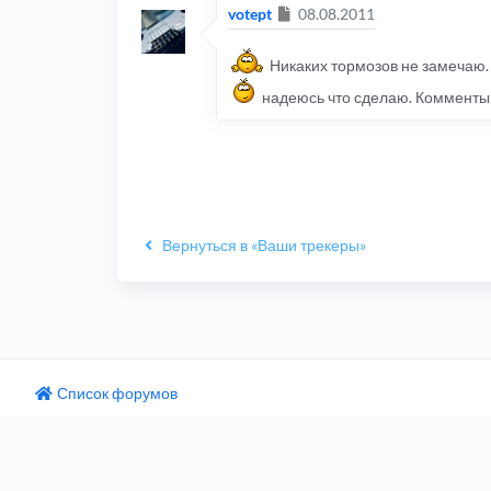
Сообщение
votept
08.08.2011
Никаких тормозов не замечаю. 
надеюсь что сделаю. Комменты ит
Вернуться в «Ваши трекеры»
Список форумов
одный текст
ните этот перевод