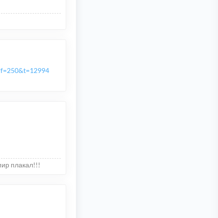
p?f=250&t=12994
мир плакал!!!