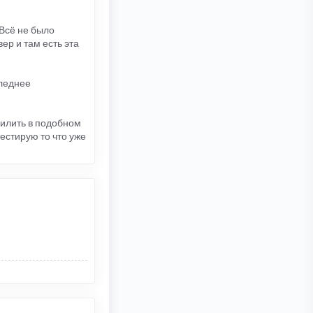
 Всё не было
ер и там есть эта
леднее
пилить в подобном
тестирую то что уже