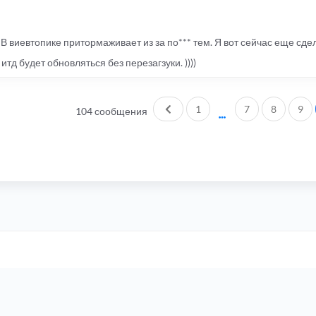
В виевтопике притормаживает из за по*** тем. Я вот сейчас еще сд
д будет обновляться без перезагзуки. ))))
Пред.
1
7
8
9
104 сообщения