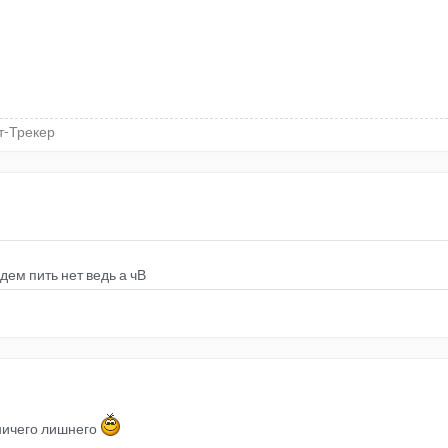
т-Трекер
дем пить нет ведь а чВ
ничего лишнего