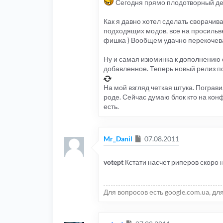
Сегодня прямо плодотворный ден
Как я давно хотел сделать сворачив
подходящих модов, все на просильвер
фишка ) Вообщем удачно перекочева
Ну и самая изюминка к дополнению
добавленное. Теперь новый релиз по
На мой взгляд четкая штука. Пограв
роде. Сейчас думаю блок кто на конф
есть.
Сообщение
Mr_Danil
07.08.2011
votept
Кстати насчет риперов скоро 
Для вопросов есть google.com.ua, дл