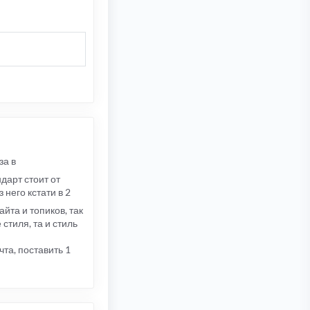
за в
ндарт стоит от
з него кстати в 2
айта и топиков, так
стиля, та и стиль
та, поставить 1