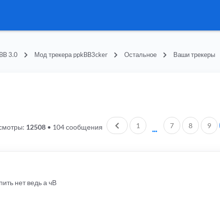
BB 3.0
Мод трекера ppkBB3cker
Остальное
Ваши трекеры
Пред.
1
7
8
9
смотры:
12508
•
104 сообщения
ить нет ведь а чВ