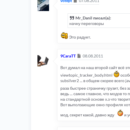
Сообщение
votept
07.08.2011
Mr_Danil писал(а):
начну переговоры
Это радует.
Сообщение
9CaraTT
08.08.2011
Вот думал на наш второй сайт всё эт
viewtopic_tracker_body.html
особе
subsilver2 ... в общем скорее всего j
раза быстрее страничку грузит, без 
ведь ... самое главное, что модов то
на стандартной основе х.з что творить
Вот выползающие окно профиля хотел 
мод, секрет какой, давно жду
и у