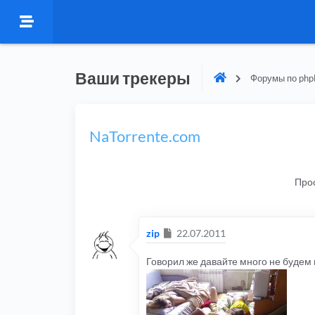
Ваши трекеры
Форумы по php
NaTorrente.com
Про
Сообщение
zip
22.07.2011
Говорил же давайте много не будем п