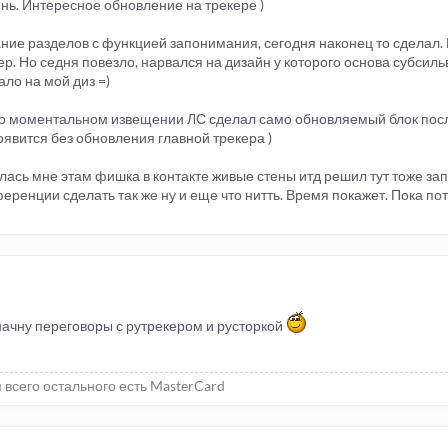
ь. Интересное обновление на трекере )
ание разделов с функцией запонимания, сегодня наконец то сделал.
. Но седня повезло, нарвался на дизайн у которого основа субсильв
ло на мой диз =)
 о моментальном извещении ЛС сделал само обновляемый блок пос
явится без обновления главной трекера )
илась мне этам фишка в контакте живые стены итд решил тут тоже за
еренции сделать так же ну и еще что нитть. Время покажет. Пока по
начну переговоры с рутрекером и русторкой
я всего остального есть MasterCard