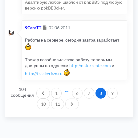
Адаптирую любой шаблон от phpBB3 под любую
версию ppkBB3cker.
Сообщение
9CaraTT
02.06.2011
Работы на сервере, сегодня завтра заработает
-----
Трекер возобновил свою работу, теперь мы
доступны по адресам
http://natorrente.com
и
http://trackerkzn.ru
104
Пред.
1
6
7
8
9
сообщения
След.
10
11