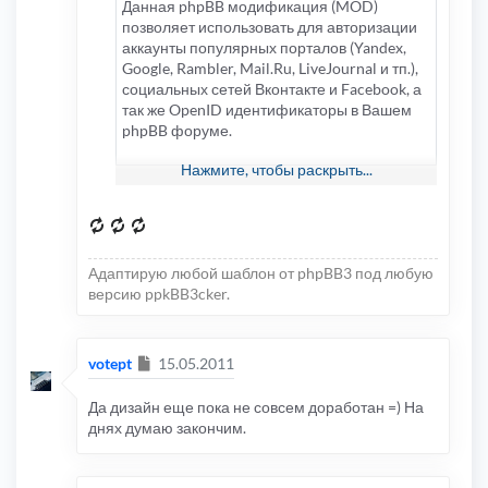
Данная phpBB модификация (MOD)
позволяет использовать для авторизации
аккаунты популярных порталов (Yandex,
Google, Rambler, Mail.Ru, LiveJournal и тп.),
социальных сетей Вконтакте и Facebook, а
так же OpenID идентификаторы в Вашем
phpBB форуме.
Нажмите, чтобы раскрыть...
Возможности модификации:
Посетители Вашего форума
(конференции) смогут без сложной
процедуры регистрации авторизироваться
на нем и оставлять сообщения,
Адаптирую любой шаблон от phpBB3 под любую
публиковать топики;
версию ppkBB3cker.
MOD умеет получать дополнительные
данные о пользователе из профиля
стороннего аккаунта (если они переданы
провайдером) для использования их в
Сообщение
votept
15.05.2011
профиле пользователя phpBB;
Поддерживаются следующие провайдеры
Да дизайн еще пока не совсем доработан =) На
авторизации:
днях думаю закончим.
Yandex, VKontakte, Facebook, Twitter,
Loginza, MyOpenID, Google,
Flickr, Last.fm, Mail.Ru, Rambler, Webmoney,