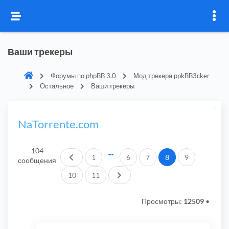
Ваши трекеры
Форумы по phpBB 3.0
Мод трекера ppkBB3cker
Остальное
Ваши трекеры
NaTorrente.com
104
Пред.
1
6
7
8
9
сообщения
След.
10
11
Просмотры:
12509
•