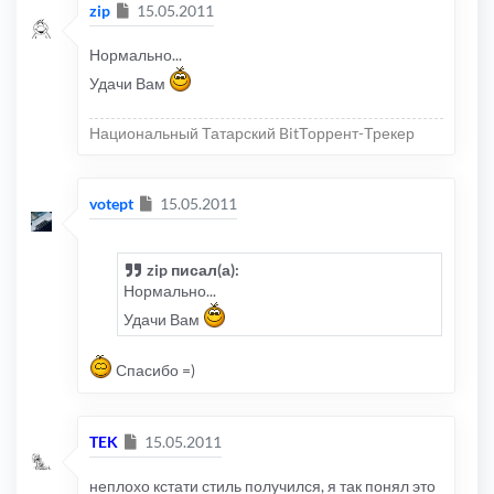
Сообщение
zip
15.05.2011
Нормально...
Удачи Вам
Национальный Татарский BitТоррент-Трекер
Сообщение
votept
15.05.2011
zip писал(а):
Нормально...
Удачи Вам
Спасибо =)
Сообщение
TEK
15.05.2011
неплохо кстати стиль получился, я так понял это