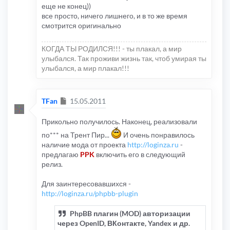
еще не конец))
все просто, ничего лишнего, и в то же время
смотрится оригинально
КОГДА ТЫ РОДИЛСЯ!!! - ты плакал, а мир
улыбался. Так проживи жизнь так, чтоб умирая ты
улыбался, а мир плакал!!!
Сообщение
TFan
15.05.2011
Прикольно получилось. Наконец, реализовали
по*** на Трент Пир...
И очень понравилось
наличие мода от проекта
http://loginza.ru
-
предлагаю
PPK
включить его в следующий
релиз.
Для заинтересовавшихся -
http://loginza.ru/phpbb-plugin
PhpBB плагин (MOD) авторизации
через OpenID, ВКонтакте, Yandex и др.