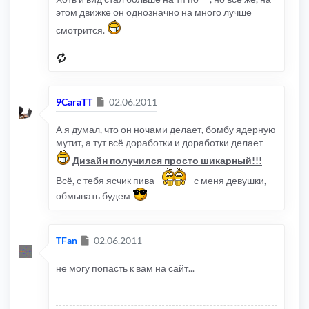
этом движке он однозначно на много лучше
смотрится.
Сообщение
9CaraTT
02.06.2011
А я думал, что он ночами делает, бомбу ядерную
мутит, а тут всё доработки и доработки делает
Дизайн получился просто шикарный!!!
Всё, с тебя ясчик пива
с меня девушки,
обмывать будем
Сообщение
TFan
02.06.2011
не могу попасть к вам на сайт...