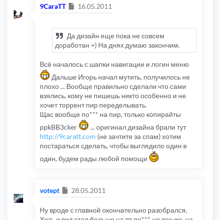
Сообщение
9CaraTT
16.05.2011
AOL, VeriSign.
Да дизайн еще пока не совсем
доработан =) На днях думаю закончим.
Всё началось с шапки навигации и логин меню
Дальше Игорь начал мутить, получилось не
плохо ... Вообще правильно сделали что сами
взялись, кому не пишешь никто особенно и не
хочет торрент пир переделывать.
Щас вообще по*** на пир, только копирайты
ppkBB3cker
... оригинал дизайна брали тут
http://9caratt.com
(не зачтите за спам) хотим
постараться сделать, чтобы выглядило один в
один, будем рады любой помощи
Сообщение
votept
28.05.2011
Ну вроде с главной окончательно разобрался.
Хоть и вид стал больше на тп по***, но все же, на