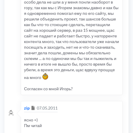
особо дела не шли а у меня понли наоборот в
гору, так как мы с Игорем знакомы давно и как бы
я одновременно помогал ему по его сайту, мы
решили объеденить проект, так шансов больше
как бы что-то стоющие сделать, перетащили
сайт на хороший сервер, в раз 15 мощнее, щас
сайт не падает и работает быстро, у наторренте
контента много, так что пользователи уже начали
посещать и заходить, нет не и что-то скачивать,
значит дела пошли, домены мы обязательно
склеим ... а по одиночки мы бы так и пыжилиль и
ничего в итоге не вышло бы, просто время бы
убили, а время это деньги, щас вдвуху прощще
на много
Согласен со мной Игорь?
Сообщение
zip
07.05.2011
ясно =)
Пм читай