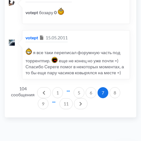
votept
бозару
0
Сообщение
votept
15.05.2011
я все таки переписал форумную часть под
торрентпир.
еще не конец но уже почти =)
Спасибо Сереге помог в некоторых моментах, а
то бы еще пару часиков ковырялся на месте =)
104
Пред.
1
5
6
7
8
сообщения
След.
9
11