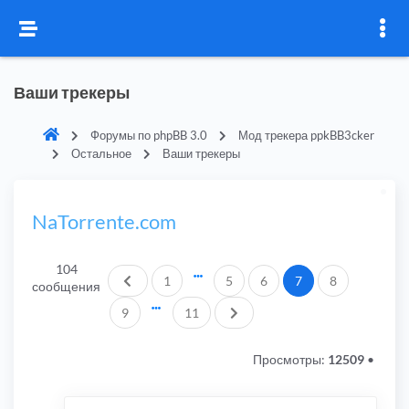
Ваши трекеры
Форумы по phpBB 3.0
Мод трекера ppkBB3cker
Остальное
Ваши трекеры
NaTorrente.com
104
Пред.
1
5
6
7
8
сообщения
След.
9
11
Просмотры:
12509
•