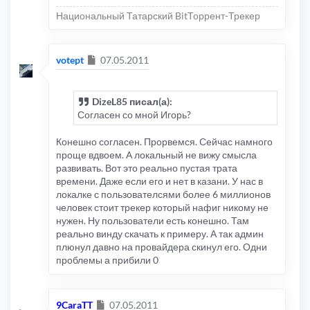
Национальный Татарский BitТоррент-Трекер
Сообщение
votept
07.05.2011
DizeL85 писал(а):
Согласен со мной Игорь?
Конешно согласен. Прорвемся. Сейчас намного
проще вдвоем. А локальный не вижу смысла
развивать. Вот это реально пустая трата
времени. Даже если его и нет в казани. У нас в
локалке с пользователсями более 6 миллионов
человек стоит трекер который нафиг никому не
нужен. Ну пользователи есть конешно. Там
реально винду скачать к примеру. А так админ
плюнул давно на провайдера скинул его. Одни
проблемы а прибили 0
Сообщение
9CaraTT
07.05.2011