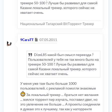
трекере 50-100 ? Лучше бы развивал для самой
Казани локальный трекер. которого сейчас не
хватает очень.
Национальный Татарский BitТоррент-Трекер
Сообщение
9CaraTT
07.05.2011
DizeL85 какой был смысл переезда ?
Пользователей у тебя не так много было на
трекере 50-100 ? Лучше бы развивал для
самой Казани локальный трекер. которого
сейчас не хватает очень.
У меня уже там было больше 1000
пользователей, с рекламой помогли знакомые
За локальный трекер ... браться нет желания
... взялся торрент пир изучать, поставил двиг, но
это увлечение не больше ... А проекты соединили
я думаю это к лучшему, так как у наторренте