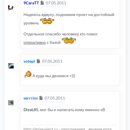
Сообщение
9CaraTT
07.05.2011
Надеюсь вдвуху, поднимим проет на достойный
уровень
Отдельное спасибо человеку кто помог
оперативно
с базой
Сообщение
votept
07.05.2011
А куда мы денемся =)))
Сообщение
serrrios
07.05.2011
DizeL85
, мог бы и написать кому именно хВ
http://aniproject.ru - перспектива... велком епта..