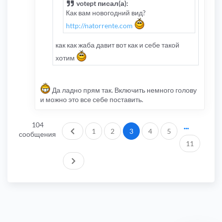
votept писал(а):
Как вам новогодний вид?
http://natorrente.com
как как жаба давит вот как и себе такой
хотим
Да ладно прям так. Включить немного голову
и можно это все себе поставить.
104
Пред.
1
2
3
4
5
сообщения
11
След.