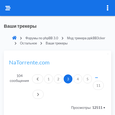
Ваши трекеры
Форумы по phpBB 3.0
Мод трекера ppkBB3cker
Остальное
Ваши трекеры
NaTorrente.com
104
Пред.
1
2
3
4
5
сообщения
11
След.
Просмотры:
12511
•