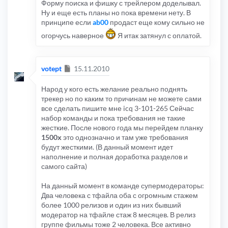
Форму поиска и фишку с трейлером доделывал.
Ну и еще есть планы но пока времени нету. В
принципе если
ab00
продаст еще кому сильно не
огорчусь наверное
Я итак затянул с оплатой.
Сообщение
votept
15.11.2010
Народ у кого есть желание реально поднять
трекер но по каким то причинам не можете сами
все сделать пишите мне icq 3-101-265 Сейчас
набор команды и пока требования не такие
жесткие. После нового года мы перейдем планку
1500х
это однозначно и там уже требования
будут жесткими. (В данный момент идет
наполнение и полная доработка разделов и
самого сайта)
На данный момент в команде супермодераторы:
Два человека с тфайла оба с огромным стажем
более 1000 релизов и один из них бывший
модератор на тфайле стаж 8 месяцев. В релиз
группе фильмы тоже 2 человека. Все активно