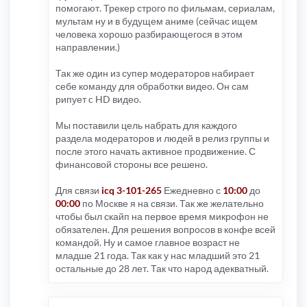
помогают. Трекер строго по фильмам, сериалам,
мультам ну и в будущем аниме (сейчас ищем
человека хорошо разбирающегося в этом
направлении.)
Так же один из супер модераторов набирает
себе команду для обработки видео. Он сам
рипует c HD видео.
Мы поставили цель набрать для каждого
раздела модераторов и людей в релиз группы и
после этого начать активное продвижение. С
финансовой стороны все решено.
Для связи
icq 3-101-265
Ежедневно с
10:00
до
00:00
по Москве я на связи. Так же желательно
чтобы был скайп на первое время микрофон не
обязателен. Для решения вопросов в конфе всей
командой. Ну и самое главное возраст не
младше 21 года. Так как у нас младший это 21
остальные до 28 лет. Так что народ адекватный.