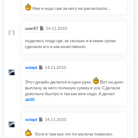
Нее я еще сам за него не расчитался...
Сообщение
user87
14.11.2010
поделись тогда где, за сколько и в какие сроки
сделали его и как качественно
Сообщение
votept
14.11.2010
Этот дизайн делался в одни руки.
Вот на днях
выплачу за него полнную сумму и усе. Cделали
довольно быстро и так как мне надо. А делал
ab00
Сообщение
votept
14.11.2010
Хотя я там кое что по мелочи поменял.