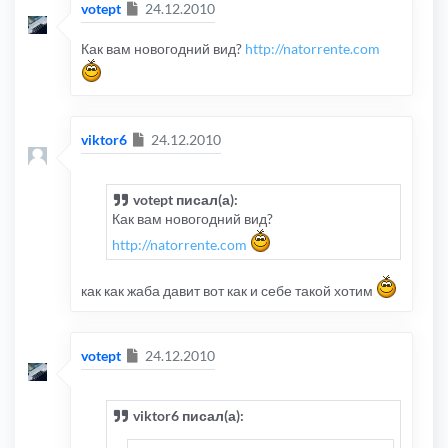
Сообщение
votept
24.12.2010
Как вам новогодний вид?
http://natorrente.com
Сообщение
viktor6
24.12.2010
votept писал(а):
Как вам новогодний вид?
http://natorrente.com
как как жаба давит вот как и себе такой хотим
Сообщение
votept
24.12.2010
viktor6 писал(а):