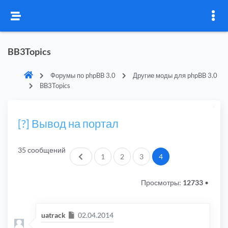
BB3Topics
Форумы по phpBB 3.0
Другие моды для phpBB 3.0
BB3Topics
[?] Вывод на портал
35 сообщений
Пред.
1
2
3
4
Просмотры:
12733
•
Сообщение
uatrack
02.04.2014