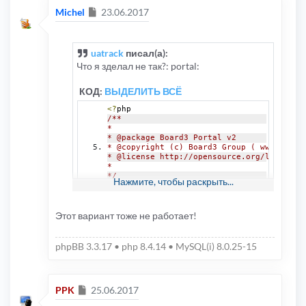
Сообщение
Michel
23.06.2017
uatrack
писал(а):
Что я зделал не так?: portal:
КОД:
ВЫДЕЛИТЬ ВСЁ
<?
php
/**
*
* @package Board3 Portal v2
* @copyright (c) Board3 Group ( www.board
* @license http://opensource.org/licenses
*
*/
Нажмите, чтобы раскрыть...
/**
* @ignore
Этот вариант тоже не работает!
*/
define
(
'IN_PHPBB'
,
true
);
define
(
'IN_PORTAL'
,
true
);
phpBB 3.3.17 • php 8.4.14 • MySQL(i) 8.0.25-15
$phpbb_root_path 
=
(
defined
(
'PHPBB_ROOT_P
$phpEx 
=
 substr
(
strrchr
(
__FILE__
,
'.'
),
1
, portal_body:
include
(
$phpbb_root_path 
.
'common.'
.
 $p
Сообщение
PPK
25.06.2017
КОД:
ВЫДЕЛИТЬ ВСЁ
include
(
$phpbb_root_path 
.
'includes/func
include
(
$phpbb_root_path 
.
'portal/includ