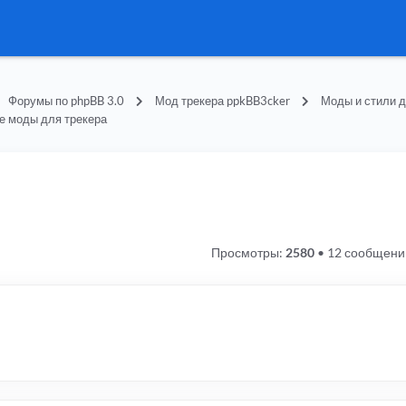
Форумы по phpBB 3.0
Мод трекера ppkBB3cker
Моды и стили д
е моды для трекера
Просмотры:
2580
•
12 сообщени