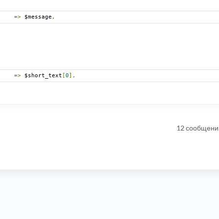
=>
 $message
,
=>
 $short_text
[
0
],
12 сообщени