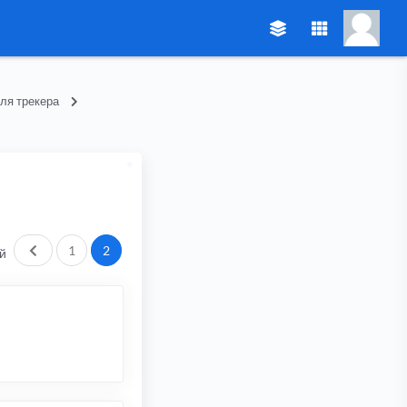
ля трекера
Пред.
1
2
й