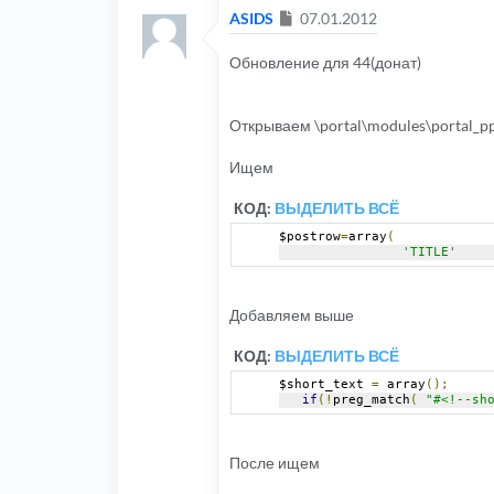
Сообщение
ASIDS
07.01.2012
Обновление для 44(донат)
Открываем \portal\modules\portal_pp
Ищем
КОД:
ВЫДЕЛИТЬ ВСЁ
$postrow
=
array
(
'TITLE'
Добавляем выше
КОД:
ВЫДЕЛИТЬ ВСЁ
$short_text 
=
 array
();
if
(!
preg_match
(
"#<!--sh
После ищем