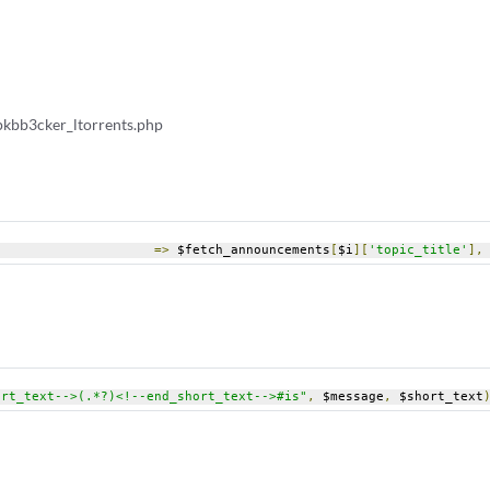
kbb3cker_ltorrents.php
=>
 $fetch_announcements
[
$i
][
'topic_title'
],
ort_text-->(.*?)<!--end_short_text-->#is"
,
 $message
,
 $short_text