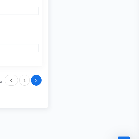
Пред.
1
2
й