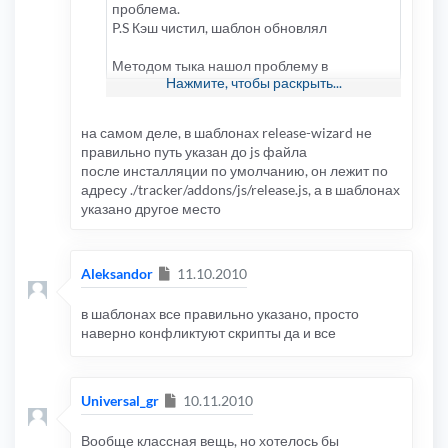
проблема.
P.S Кэш чистил, шаблон обновлял
Методом тыка нашол проблему в
Нажмите, чтобы раскрыть...
/styles/subsilver2/template/overall_header.ht
ml, убрал
<script src="
на самом деле, в шаблонах release-wizard не
{PPKBB3CKER_ADDONS}js/jquery-ui-
правильно путь указан до js файла
effects.js" type="text/javascript"></script>, и
после инсталляции по умолчанию, он лежит по
кнопка заработала.
адресу ./tracker/addons/js/release.js, а в шаблонах
это скрипты с мода
viewtopic.php?
указано другое место
f=23&t=1561
Сообщение
Aleksandor
11.10.2010
в шаблонах все правильно указано, просто
наверно конфликтуют скрипты да и все
Сообщение
Universal_gr
10.11.2010
Вообще классная вещь, но хотелось бы