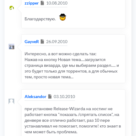
Сообщение
zzipper
10.08.2010
Благодарствую.
Сообщение
GayveR
26.09.2010
Интересно, а вот можно сделать так:
Нажав на кнопку Новая тема....загрузится
страница визарда, где мы выбираем раздел..... и
это будет только для торрентов, а для обычных
тем, просто новая тема...
Сообщение
Aleksandor
03.10.2010
при установке Release-Wizardа на хостинг не
работает кнопка "показать /спрятать список", на
денвере все отлично работает, раз 10 пере
устанавливал не помогает, помогите! кто знает в
чем может быть проблема.