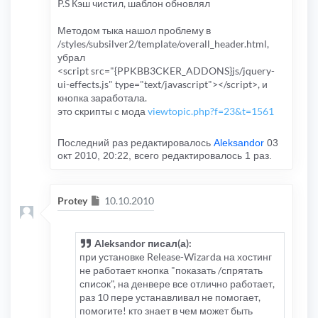
P.S Кэш чистил, шаблон обновлял
Методом тыка нашол проблему в
/styles/subsilver2/template/overall_header.html,
убрал
<script src="{PPKBB3CKER_ADDONS}js/jquery-
ui-effects.js" type="text/javascript"></script>, и
кнопка заработала.
это скрипты с мода
viewtopic.php?f=23&t=1561
Последний раз редактировалось
Aleksandor
03
окт 2010, 20:22, всего редактировалось 1 раз.
Сообщение
Protey
10.10.2010
Aleksandor писал(а):
при установке Release-Wizardа на хостинг
не работает кнопка "показать /спрятать
список", на денвере все отлично работает,
раз 10 пере устанавливал не помогает,
помогите! кто знает в чем может быть