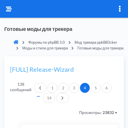
Готовые моды для трекера
Форумы по phpBB 3.0
Мод трекера ppkBB3cker
Моды и стили для трекера
Готовые моды для трекера
[FULL] Release-Wizard
138
Пред.
1
2
3
4
5
6
сообщений
След.
14
Просмотры:
23832
•