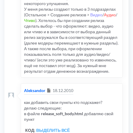
некоторого улучшения.
У меня релизы создают только в 3 подразделах
(Остальное > Создание релизов >
Видео
/
Аудио
/
Чтиво
). Хотелось бы при создании релиза
сделать выбор - что оформляют: видео, аудио
или чтиво и в зависимости от выбора данный
релиз загружался бы в соответствующий раздел
(далее модеры перемещают в нужные разделы).
А также после выбора, при оформлении
показывались поля только для аудио/видео/
чтиво/ (если это уже реализовано то извеняюсь,
ещё не поставил этот мод). За нужный мне
результат отдам денежное вознаграждение.
Сообщение
Aleksandor
18.12.2010
как добавить свои пункты кто подскажет?
делаю следующие:
в файле
release_soft_body.html
добавляю свой
пункт
КОД:
ВЫДЕЛИТЬ ВСЁ