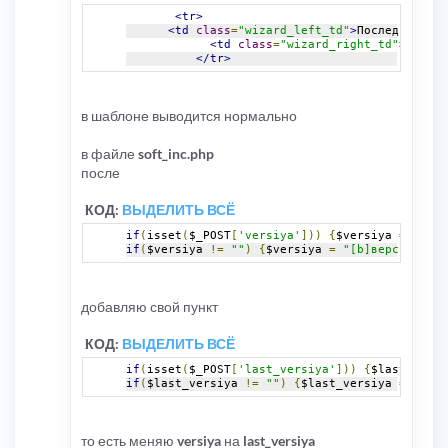
<tr>
<td
class
=
"wizard_left_td"
>
Последняя вер
<td
class
=
"wizard_right_td"
><input
</tr>
в шаблоне выводится нормально
в файле
soft_inc.php
после
КОД:
ВЫДЕЛИТЬ ВСЁ
if
(
isset
(
$_POST
[
'versiya'
]))
{
$versiya 
=
 trim
(
if
(
$versiya 
!=
""
)
{
$versiya 
=
"[b]верси [/b]"
добавляю свой пункт
КОД:
ВЫДЕЛИТЬ ВСЁ
if
(
isset
(
$_POST
[
'last_versiya'
]))
{
$last_versi
if
(
$last_versiya 
!=
""
)
{
$last_versiya 
=
"[b]П
то есть меняю
versiya
на
last_versiya