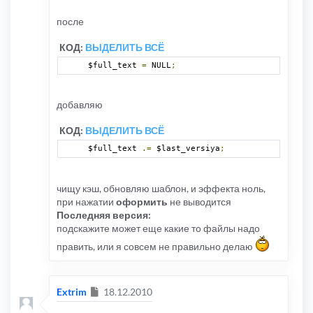
после
КОД:
ВЫДЕЛИТЬ ВСЁ
$full_text 
=
 NULL
;
добавляю
КОД:
ВЫДЕЛИТЬ ВСЁ
$full_text 
.=
 $last_versiya
;
чищу кэш, обновляю шаблон, и эффекта ноль,
при нажатии
оформить
не выводится
Последняя версия:
подскажите может еще какие то файлы надо
править, или я совсем не правильно делаю
Сообщение
Extrim
18.12.2010