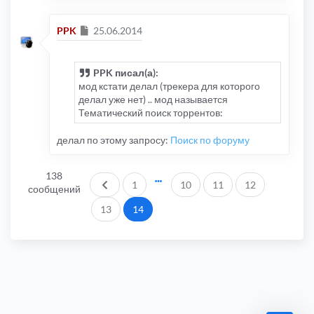
Сообщение
PPK
25.06.2014
PPK писал(а):
мод кстати делал (трекера для которого
делал уже нет) .. мод называется
Тематический поиск торрентов:
делал по этому запросу:
Поиск по форуму
138
Пред.
1
10
11
12
сообщений
13
14