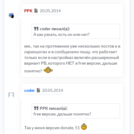
Сообщение
PPK
20.05.2014
coder писал(а):
А как узнать, есть он или нет?
мм.. так на протяжении уже нескольких постов и в
скриншотах и в сообщениях пишу, что работает
только если в настройках включён расширенный
вариант РВ, которого НЕТ в free версии, дальше
понятно?
Сообщение
coder
20.05.2014
PPK писал(а):
free версии, дальше понятно?
Так у меня версия donate, 51