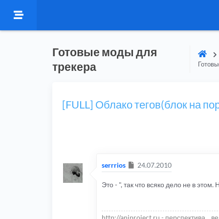
Готовые моды для
трекера
Готовы
[FULL] Облако тегов(блок на по
Сообщение
serrrios
24.07.2010
Это - ", так что всяко дело не в этом
http://aniproject.ru - перспектива... в