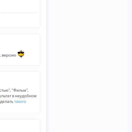
L версию
стью", "Фильм",
езультат в неудобном
сделать
такого