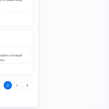
 взять готовый
лю..
След.
2
3