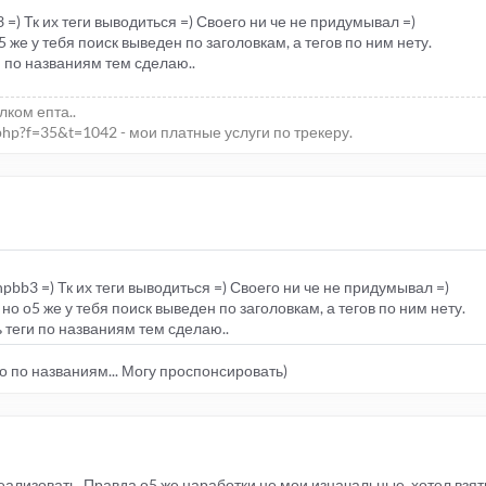
 =) Тк их теги выводиться =) Своего ни че не придумывал =)
 же у тебя поиск выведен по заголовкам, а тегов по ним нету.
 по названиям тем сделаю..
елком епта..
php?f=35&t=1042 - мои платные услуги по трекеру.
pbb3 =) Тк их теги выводиться =) Своего ни че не придумывал =)
но о5 же у тебя поиск выведен по заголовкам, а тегов по ним нету.
 теги по названиям тем сделаю..
 по названиям... Могу проспонсировать)
еализовать. Правда о5 же наработки не мои изначальные, хотел взят