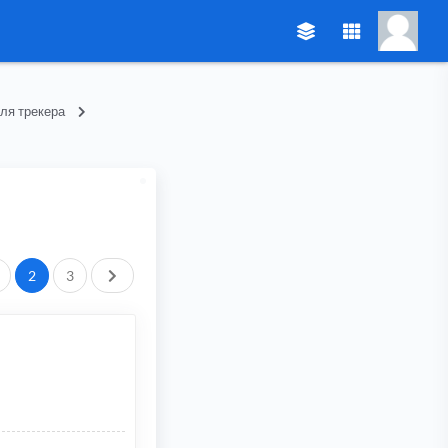
ля трекера
След.
2
3