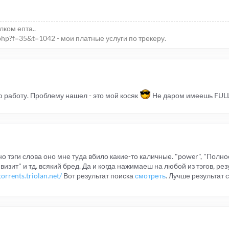
елком епта..
php?f=35&t=1042 - мои платные услуги по трекеру.
 работу. Проблему нашел - это мой косяк
Не даром имеешь FUL
 но тэги слова оно мне туда вбило какие-то каличные. "power", "Полно
, "визит" и тд. всякий бред. Да и когда нажимаеш на любой из тэгов, р
torrents.triolan.net/
Вот результат поиска
смотреть
. Лучше результат 