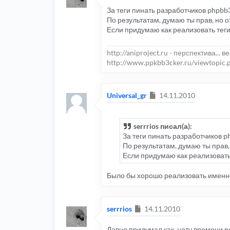
За теги пинать разработчиков phpbb3
По результатам, думаю ты прав, но о5
Если придумаю как реализовать теги
http://aniproject.ru - перспектива... в
http://www.ppkbb3cker.ru/viewtopic.
Сообщение
Universal_gr
14.11.2010
serrrios писал(а):
За теги пинать разработчиков ph
По результатам, думаю ты прав, 
Если придумаю как реализовать
Было бы хорошо реализовать именно
Сообщение
serrrios
14.11.2010
Давно придумал как, нету времени р