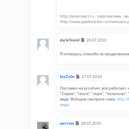
http://aniproject.ru - перспектива... в
http://www.ppkbb3cker.ru/viewtopic.
Сообщение
darkOnoid
26.07.2010
Я отпишусь, спасибо за проделанную
Сообщение
bizZz0n
27.07.2010
Поставил на prosilver, всё работает,
"Серии", "laurie", "лори", "полуночи"
виде. Вобщем смотрите сами.
http://
вида
.
Сообщение
serrrios
28.07.2010