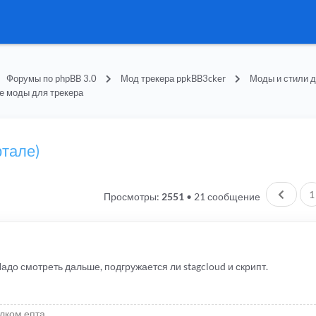
Форумы по phpBB 3.0
Мод трекера ppkBB3cker
Моды и стили д
е моды для трекера
ртале)
Пред.
1
Просмотры:
2551
•
21 сообщение
. Надо смотреть дальше, подгружается ли stagcloud и скрипт.
елком епта..