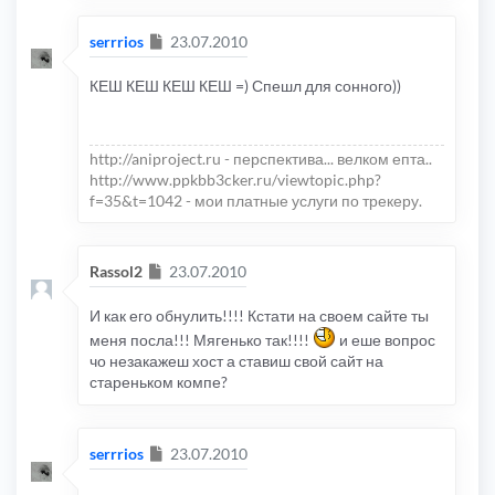
Сообщение
serrrios
23.07.2010
КЕШ КЕШ КЕШ КЕШ =) Спешл для сонного))
http://aniproject.ru - перспектива... велком епта..
http://www.ppkbb3cker.ru/viewtopic.php?
f=35&t=1042 - мои платные услуги по трекеру.
Сообщение
Rassol2
23.07.2010
И как его обнулить!!!! Кстати на своем сайте ты
меня посла!!! Мягенько так!!!!
и еше вопрос
чо незакажеш хост а ставиш свой сайт на
стареньком компе?
Сообщение
serrrios
23.07.2010