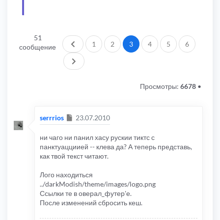
51
Пред.
1
2
3
4
5
6
сообщение
След.
Просмотры:
6678
•
Сообщение
serrrios
23.07.2010
ни чаго ни панил хасу рускии тиктс с
панктуацциией -- клева да? А теперь представь,
как твой текст читают.
Лого находиться
../darkModish/theme/images/logo.png
Ссылки те в оверал_футер'е.
После изменений сбросить кеш.