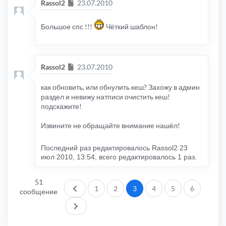
Сообщение
Rassol2
23.07.2010
Большое спс !!!
Чёткий шаблон!
Сообщение
Rassol2
23.07.2010
как обновить, или обнулить кеш? Захожу в админ
раздел и невижу натписи очистить кеш!
подскажите!
Извините не обращайте внимание нашёл!
Последний раз редактировалось
Rassol2
23
июл 2010, 13:54, всего редактировалось 1 раз.
51
Пред.
1
2
3
4
5
6
сообщение
След.