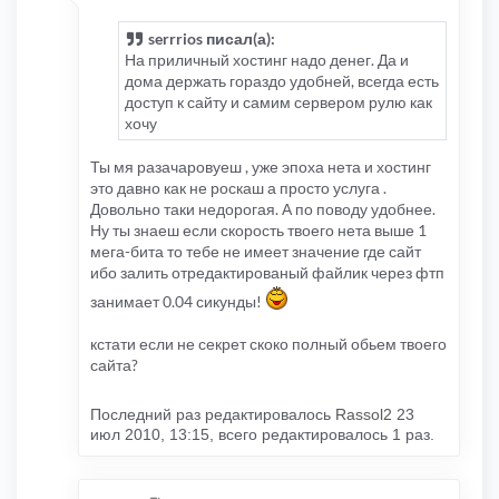
serrrios писал(а):
На приличный хостинг надо денег. Да и
дома держать гораздо удобней, всегда есть
доступ к сайту и самим сервером рулю как
хочу
Ты мя разачаровуеш , уже эпоха нета и хостинг
это давно как не роскаш а просто услуга .
Довольно таки недорогая. А по поводу удобнее.
Ну ты знаеш если скорость твоего нета выше 1
мега-бита то тебе не имеет значение где сайт
ибо залить отредактированый файлик через фтп
занимает 0.04 сикунды!
кстати если не секрет скоко полный обьем твоего
сайта?
Последний раз редактировалось
Rassol2
23
июл 2010, 13:15, всего редактировалось 1 раз.