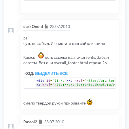
Сообщение
darkOnoid
23.07.2010
ps
чуть не забыл. И очистите кэш сайта и стиля
Каюсь
есть ссылки на grz-torrents. Забыл
совсем. Вот они overall_footer.html строка 26
КОД:
ВЫДЕЛИТЬ ВСЁ
<div
id
=
"links"
><a
href
=
"http://grz-torrents.d
<a
href
=
"http://grz-torrents.dxnet.ru/viewtopi
смело твердой рукой прибивайте
Сообщение
Rassol2
23.07.2010