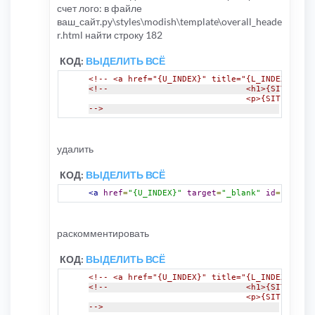
счет лого: в файле
ваш_сайт.ру\styles\modish\template\overall_heade
r.html найти строку 182
КОД:
ВЫДЕЛИТЬ ВСЁ
<!-- <a href="{U_INDEX}" title="{L_INDEX}" id=
<!--				<h1>{SITENA
				<p>{SITE_DES
-->
удалить
КОД:
ВЫДЕЛИТЬ ВСЁ
<a
href
=
"{U_INDEX}"
target
=
"_blank"
id
=
"logo"
>
раскомментировать
КОД:
ВЫДЕЛИТЬ ВСЁ
<!-- <a href="{U_INDEX}" title="{L_INDEX}" id=
<!--				<h1>{SITENA
				<p>{SITE_DES
-->