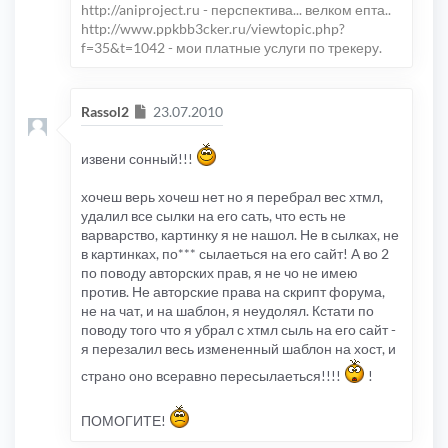
http://aniproject.ru - перспектива... велком епта..
http://www.ppkbb3cker.ru/viewtopic.php?
f=35&t=1042 - мои платные услуги по трекеру.
Сообщение
Rassol2
23.07.2010
извени сонный!!!
хочеш верь хочеш нет но я перебрал вес хтмл,
удалил все сылки на его сать, что есть не
варварство, картинку я не нашол. Не в сылках, не
в картинках, по*** сылаеться на его сайт! А во 2
по поводу авторских прав, я не чо не имею
против. Не авторские права на скрипт форума,
не на чат, и на шаблон, я неудолял. Кстати по
поводу того что я убрал с хтмл сыль на его сайт -
я перезалил весь измененный шаблон на хост, и
страно оно всеравно пересылаеться!!!!
!
ПОМОГИТЕ!