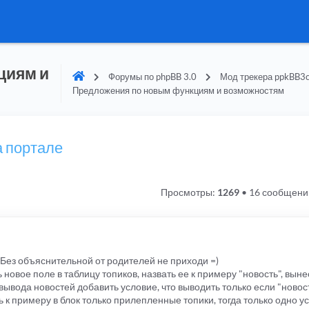
циям и
Форумы по phpBB 3.0
Мод трекера ppkBB3c
Предложения по новым функциям и возможностям
а портале
Просмотры:
1269
•
16 сообщени
) Без объяснительной от родителей не приходи =)
новое поле в таблицу топиков, назвать ее к примеру "новость", выне
вывода новостей добавить условие, что выводить только если "новост
к примеру в блок только прилепленные топики, тогда только одно у