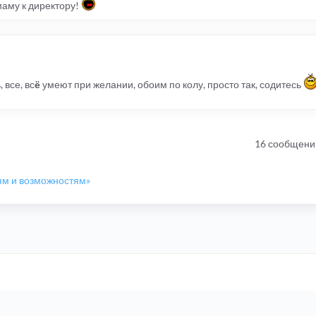
маму к директору!
 все, вс
ё
умеют при желании, обоим по колу, просто так, содитесь
16 сообщени
ям и возможностям»