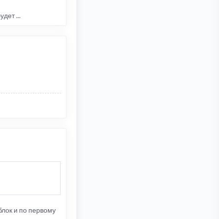
дет ...
блок и по первому