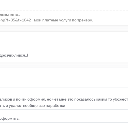
елком епта..
php?f=35&t=1042 - мои платные услуги по трекеру.
ідрозчихлився..)
лизов и почти оформил, но чет мне это показалось каким то убожес
ть и удалил вообще все наработки
 оформить,