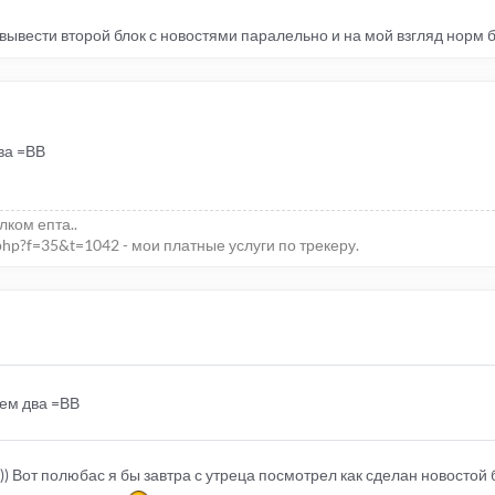
ывести второй блок с новостями паралельно и на мой взгляд норм бу
ва =ВВ
елком епта..
php?f=35&t=1042 - мои платные услуги по трекеру.
сем два =ВВ
)) Вот полюбас я бы завтра с утреца посмотрел как сделан новостой 