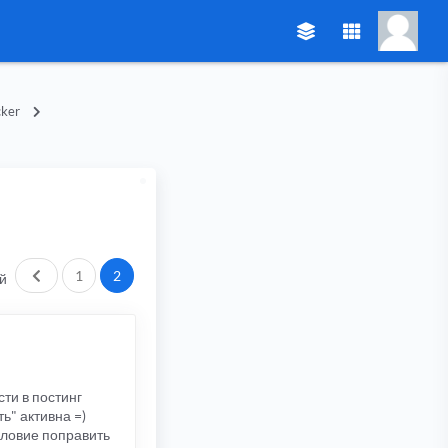
ker
Пред.
1
2
й
сти в постинг
ь" активна =)
словие поправить