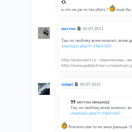
а что не уж-то так убого ?
ещё бы в
Сообщение
serrrios
05.07.2011
Так, по любому всем низачот, всем д
viewtopic.php?f=14&t=605
http://aniproject.ru - перспектива... в
http://www.ppkbb3cker.ru/viewtopic.
Сообщение
votept
05.07.2011
serrrios писал(а):
Так, по любому всем низачот, в
viewtopic.php?f=14&t=605
Ататата сам то не знал раньше =)