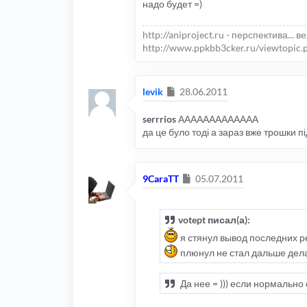
надо будет =)
http://aniproject.ru - перспектива... в
http://www.ppkbb3cker.ru/viewtopic.
Сообщение
levik
28.06.2011
serrrios
ААААААААААААА
да це було тоді а зараз вже трошки п
Сообщение
9CaraTT
05.07.2011
votept писал(а):
я стянул вывод последних ре
плюнул не стал дальше дела
Да нее = ))) если нормально