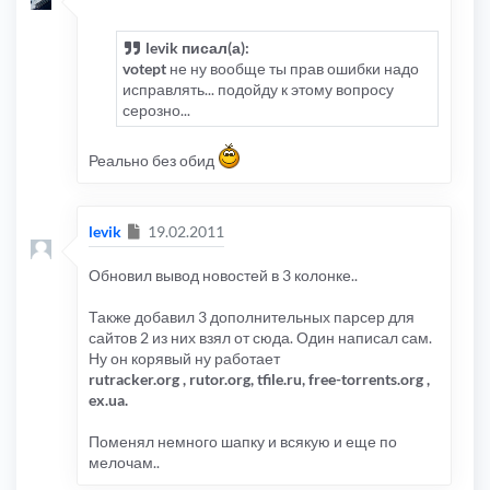
levik писал(а):
votept
не ну вообще ты прав ошибки надо
исправлять... подойду к этому вопросу
серозно...
Реально без обид
Сообщение
levik
19.02.2011
Обновил вывод новостей в 3 колонке..
Также добавил 3 дополнительных парсер для
сайтов 2 из них взял от сюда. Один написал сам.
Ну он корявый ну работает
rutracker.org , rutor.org, tfile.ru, free-torrents.org ,
ex.ua.
Поменял немного шапку и всякую и еще по
мелочам..