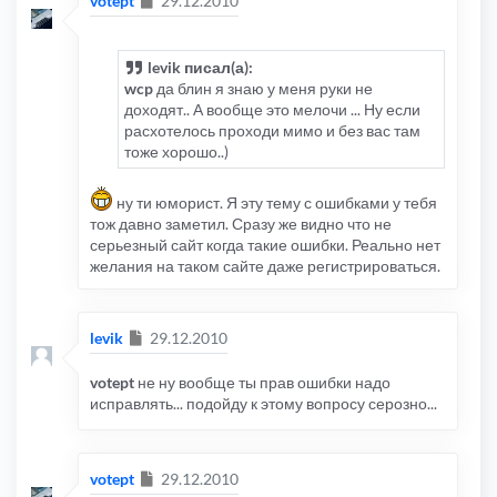
votept
29.12.2010
levik писал(а):
wcp
да блин я знаю у меня руки не
доходят.. А вообще это мелочи ... Ну если
расхотелось проходи мимо и без вас там
тоже хорошо..)
ну ти юморист. Я эту тему с ошибками у тебя
тож давно заметил. Сразу же видно что не
серьезный сайт когда такие ошибки. Реально нет
желания на таком сайте даже регистрироваться.
Сообщение
levik
29.12.2010
votept
не ну вообще ты прав ошибки надо
исправлять... подойду к этому вопросу серозно...
Сообщение
votept
29.12.2010