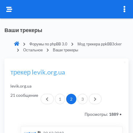
Ваши трекеры
Форумы по phpBB 3.0
Мод трекера ppkBB3cker
Остальное
Ваши трекеры
трекер levik.org.ua
levik.org.ua
21 сообщение
Пред.
След.
1
2
3
Просмотры:
1889
•
Сообщение