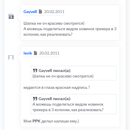
Сообщение
GayveR
20.02.2011
Шапка не оч красиво смотрится)
А можешь поделиться видом новинок трекера в 3
колонки, как реализовать?
Сообщение
levik
20.02.2011
GayveR писал(а):
Шапка не оч красиво смотрится)
кидается в глаза красная надпись ?
GayveR писал(а):
А можешь поделиться видом новинок
трекера в 3 колонки, как реализовать?
Мне
РРK
делал напиши ему.)