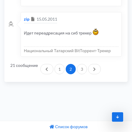
Сообщение
zip
15.05.2011
Идет переадресация на сиб трекер
Национальный Татарский BitТоррент-Трекер
21 сообщение
Пред.
След.
1
2
3
Список форумов