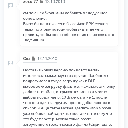
Сообщение
xoxol77
12.10.2010
считаю необходимым добавить в следующее
обновление.
Было бы неплохо если бы сейчас PPK создал
темку по этому поводу чтобы знать где чего
править, чтобы после обновления не исчезла эта
"вкусняшка".
Сообщение
Goa
13.11.2010
Поставив новую версию понял что не так
истолковал смысл мультизагрузки) Вообщем я
подрозумевал такую загрузку как в DLE -
массовою загрузку файлов
. Нажымаеш кнопку
добавить файлы, открывается меню и можно
выбрать сразу напр. 10 файлов, а не 1, после
чего они один за другим просто добавляются в
список. И еще такое можна зделать чтоб можна
уже добавленой картинке поставить галочку что
это будет постер, можна также возле
загруженного графического файла (Скриншота,