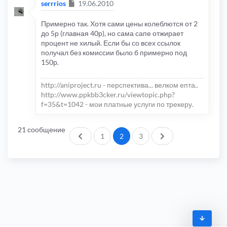
Сообщение
serrrios
19.06.2010
Примерно так. Хотя сами цены колеблются от 2
до 5р (главная 40р), но сама сапе отжирает
процент не хилый. Если бы со всех ссылок
получал без комиссии было б примерно под
150р.
http://aniproject.ru - перспектива... велком епта..
http://www.ppkbb3cker.ru/viewtopic.php?
f=35&t=1042 - мои платные услуги по трекеру.
21 сообщение
Пред.
След.
1
2
3