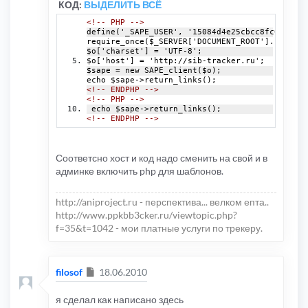
КОД:
ВЫДЕЛИТЬ ВСЁ
<!-- PHP -->
define('_SAPE_USER', '15084d4e25cbcc8fc0738482
require_once($_SERVER['DOCUMENT_ROOT'].'/'._SA
$o['charset'] = 'UTF-8';
$o['host'] = 'http://sib-tracker.ru';
$sape = new SAPE_client($o);
echo $sape->return_links();
<!-- ENDPHP -->
<!-- PHP -->
 echo $sape->return_links();
<!-- ENDPHP -->
Соответсно хост и код надо сменить на свой и в
админке включить php для шаблонов.
http://aniproject.ru - перспектива... велком епта..
http://www.ppkbb3cker.ru/viewtopic.php?
f=35&t=1042 - мои платные услуги по трекеру.
Сообщение
filosof
18.06.2010
я сделал как написано здесь