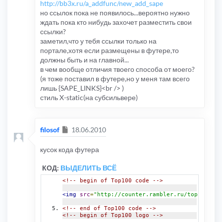
http://bb3x.ru/a_addfunc/new_add_sape
но ссылок пока не появилось...вероятно нужно
ждать пока кто нибудь захочет разместить свои
ссылки?
заметил,что у тебя ссылки только на
портале,хотя если размещены в футере,то
должны быть и на главной...
в чем вообще отличия твоего способа от моего?
(я тоже поставил в футере,но у меня там всего
лишь {SAPE_LINKS}<br /> )
стиль X-static(на субсильвере)
Сообщение
filosof
18.06.2010
кусок кода футера
КОД:
ВЫДЕЛИТЬ ВСЁ
<!-- begin of Top100 code -->
<img
src
=
"http://counter.rambler.ru/top100.cnt
<!-- end of Top100 code -->
<!-- begin of Top100 logo -->