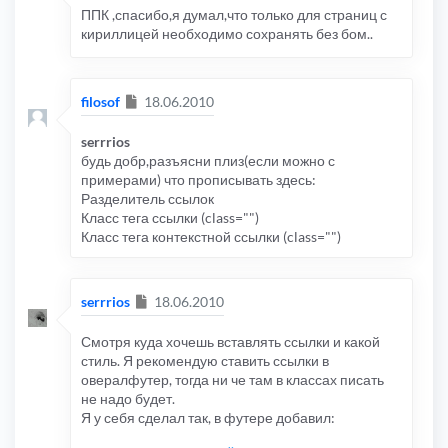
ППК ,спасибо,я думал,что только для страниц с
кириллицей необходимо сохранять без бом..
Сообщение
filosof
18.06.2010
serrrios
будь добр,разъясни плиз(если можно с
примерами) что прописывать здесь:
Разделитель ссылок
Класс тега ссылки (class="")
Класс тега контекстной ссылки (class="")
Сообщение
serrrios
18.06.2010
Смотря куда хочешь вставлять ссылки и какой
стиль. Я рекомендую ставить ссылки в
овералфутер, тогда ни че там в классах писать
не надо будет.
Я у себя сделал так, в футере добавил: