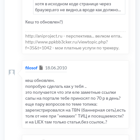
хотя в исходном коде странице через
браузер,его не видно,а вроде как должно...
Кеш то обновлен?)
http://aniproject.ru - перспектива... велком епта..
http://www.ppkbb3cker.ru/viewtopic.php?
f=35&t=1042 - мои платные услуги по трекеру.
Сообщение
filosof
18.06.2010
кеш обновлен.
попробую сделать как у тебя ..
это получается что эти еле заметные ссылки
сапы на портале тебе приносят по 70 р в день?
еще пару вопросов по теме топика:
зарегистрировался на TBN (баннерная сеть),есть
толк от нее при "никаких" ТИЦ и посещаемости?
и на LIEX там только статьи,без ссылок..?