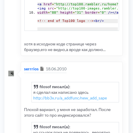
<a
href
=
"http://top100.rambler.ru/home?id=2197
<img
src
=
"http://top100-images.rambler.ru/top1
width
=
"88"
height
=
"31"
border
=
"0"
/></a>
<!-- end of Top100 logo -->
<br/>
{SAPE_LINKS}
<br
/>
</body>
<!-- Yandex.Metrika -->
хотя в исходном коде странице через
<script
src
=
"//mc.yandex.ru/metrika/watch.js"
браузер,его не видно,а вроде как должно...
<div
style
=
"
display
:
none
;
"
><script
type
=
"text/
try
{
var
 yaCounter1033226 
=
new
Ya
.
Metrika
(
10
</script></div>
<noscript><div
style
=
"
position
:
absolute
"
><img
<!-- /Yandex.Metrika -->
Сообщение
serrrios
18.06.2010
</html>
filosof писал(а):
я сделал как написано здесь
http://bb3x.ru/a_addfunc/new_add_sape
Плохой вариант, у меня не заработал. После
этого сайт то про индексировался?
filosof писал(а):
но ссылок пока не появилось...вероятно