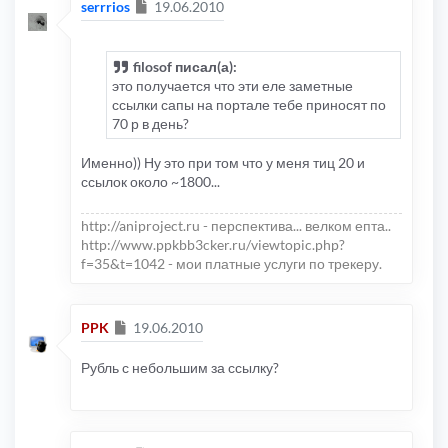
Сообщение
serrrios
19.06.2010
filosof писал(а):
это получается что эти еле заметные
ссылки сапы на портале тебе приносят по
70 р в день?
Именно)) Ну это при том что у меня тиц 20 и
ссылок около ~1800...
http://aniproject.ru - перспектива... велком епта..
http://www.ppkbb3cker.ru/viewtopic.php?
f=35&t=1042 - мои платные услуги по трекеру.
Сообщение
PPK
19.06.2010
Рубль с небольшим за ссылку?