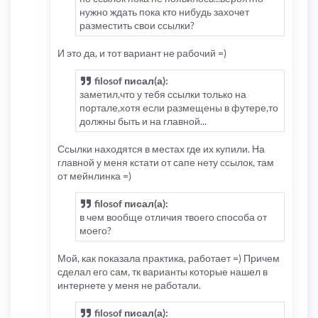
нужно ждать пока кто нибудь захочет
разместить свои ссылки?
И это да, и тот вариант не рабочий =)
filosof писал(а):
заметил,что у тебя ссылки только на
портале,хотя если размещены в футере,то
должны быть и на главной...
Ссылки находятся в местах где их купили. На
главной у меня кстати от сапе нету ссылок, там
от мейнлинка =)
filosof писал(а):
в чем вообще отличия твоего способа от
моего?
Мой, как показала практика, работает =) Причем
сделал его сам, тк варианты которые нашел в
интернете у меня не работали.
filosof писал(а):