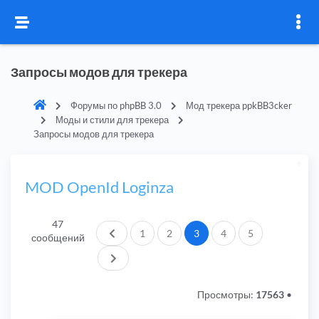
Запросы модов для трекера
Форумы по phpBB 3.0
Мод трекера ppkBB3cker
Моды и стили для трекера
Запросы модов для трекера
MOD OpenId Loginza
47
Пред.
1
2
3
4
5
сообщений
След.
Просмотры:
17563
•