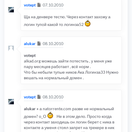
Сообщение
votept
07.10.2010
Ща на денвере тестю. Через контакт захожу а
логин тупой какой то логинза52
Сообщение
alukar
08.10.2010
votept
alkad.org можешь зайти потестить , у меня уже
пару месяцев работает , всё норм .
Что бы небыли тупые ников Ака Логинза33 Нужно
вешать на нормальный домен .
Сообщение
votept
08.10.2010
alukar »
а natorrente.com разве не нормальный
домен? о_О
Не в этом дело. Просто когда
через контакт заходишь он логин берет с ника в
контакте а уменя стоял запрет на трекере в ник