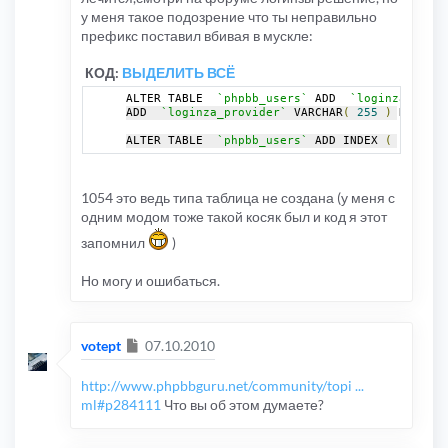
у меня такое подозрение что ты неправильно
префикс поставил вбивая в мускле:
КОД:
ВЫДЕЛИТЬ ВСЁ
ALTER TABLE  
`phpbb_users`
 ADD  
`loginza_ident
ADD  
`loginza_provider`
 VARCHAR
(
255
)
 NOT NUL
ALTER TABLE  
`phpbb_users`
 ADD INDEX 
(
`login
1054 это ведь типа таблица не создана (у меня с
одним модом тоже такой косяк был и код я этот
запомнил
)
Но могу и ошибаться.
Сообщение
votept
07.10.2010
http://www.phpbbguru.net/community/topi ...
ml#p284111
Что вы об этом думаете?