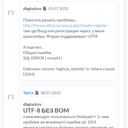
Сообщение
dbglazkov
05.07.2010
Помогите решить проблему...
http://forum.eltuicia.ru/ucp.php?mode=register
-
там где Вход или регистрация через: у меня
кракозябры. Форум поддерживает UTF8
А еще вот...
Общая ошибка
SQL ERROR [ mysql4 ]
Unknown column 'loginza_identity' in 'where clause'
[1054]
Сообщение
Tetrix
08.07.2010
dbglazkov
UTF-8 БЕЗ BOM
я рекомендую пользоваться Notepad++ (c ним
проблем не возникает) ошибка sql 1054
лечится,смотри на форуме логинзы решение, но