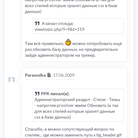
всех стилей которые хранят данные css в базе
данных)
А качал отсюда:
viewtopic.php?f=9&t=119
Там всё правильно,
можно попробовать ещё
раз обновить базу данных, но предварительно
зайдя администратором на трекер.
Сообщение
Perevodka
17.06.2009
PPK писал(а):
Администраторский раздел - Стили - Темы
- напротив prosilver жмём Обновить (и так
для всех стилей которые хранят данные
css в базе данных)
Спасибо, а можно сопутствующий вопрос по
стилям... где можно заменить путь к bg_header.gif