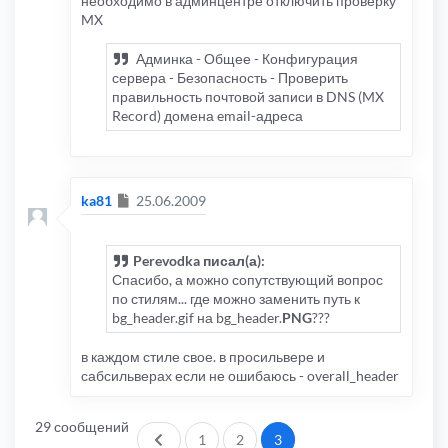
необходимо в админцентре отключить проверку
MX
Админка - Общее - Конфигурация
сервера - Безопасность - Проверить
правильность почтовой записи в DNS (MX
Record) домена email-адреса
Сообщение
ka81
25.06.2009
Perevodka писал(а):
Спасибо, а можно сопутствующий вопрос
по стилям... где можно заменить путь к
bg_header.gif на bg_header.
PNG
???
в каждом стиле свое. в просильвере и
сабсильверах если не ошибаюсь - overall_header
29 сообщений
Пред.
1
2
3