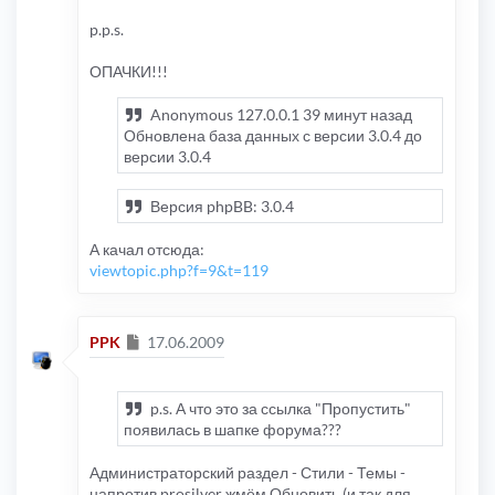
p.p.s.
ОПАЧКИ!!!
Anonymous 127.0.0.1 39 минут назад
Обновлена база данных с версии 3.0.4 до
версии 3.0.4
Версия phpBB: 3.0.4
А качал отсюда:
viewtopic.php?f=9&t=119
Сообщение
PPK
17.06.2009
p.s. А что это за ссылка "Пропустить"
появилась в шапке форума???
Администраторский раздел - Стили - Темы -
напротив prosilver жмём Обновить (и так для