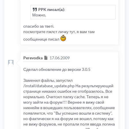
PPK писал(а):
Можно,
спасибо за тветі.
посмотрите пжлст личку тут, я вам там
сообщенице писал
Сообщение
Perevodka
17.06.2009
Сделал обновление до версии 3.0.5
Заменил файлы, запустил
/install/database_update.php На результирующей
странице никаких ошибок не отобразилось. Все
нормально. Очитсил папку cache. Теперь я не
могу зайти на форум!!! Вернее я вижу свой
никнейм в вошедших пользователях, сообщение
появляется, что "Вы успешно вошли в систему",
но фактически я на форум не вошел, потому как
не вижу форумов, не пропали поля ввода логина