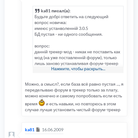
ka81 писал(а):
Будьте добрі ответить на следующий
вопрос новичка:
имеюс устанволенній 3.0.5
БД пустая - ни одного сообщения.
вопрос:
данній трекер-мод - никак не поставить как
мод (на уже поставленній форум), только
лишь заново устанавливая форум-трекер
Нажмите, чтобы раскрыть...
ваш?
Благодарю покорнО!
Можно, а смысл?, если база всё равно пустая ..., я
переделываю форум в трекер только за плату,
можно конечно и самому попробовать если есть
время
и есть навыки, но повторюсь в этом
случае лучше установить чистый форум-трекер
Сообщение
ka81
16.06.2009