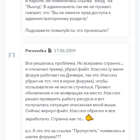
и пароля, не поменялась ссылка "Вход" на
"Выход". В админпанель так же не пускает,
говорит, что "Вы не имеете прав доступа к
администраторскому разделу."
Подскажите пожалуйста, что произошло?
Сообщение
Perevodka
17.06.2009
Все решилась проблема. Но всеравно странно....
я отключил трекер, убрал файл .htaccess (у меня
форум работает на Дэнвере, так что .htaccess
убрал не тот, что в корне форума), чтобы
пользователи не могли стучаться. Провел
обновление и не возвращая на место .htaccess
решил проверить работу ресурса и вот
получалась ситуация описанная мной выше.
Сейчас вернул файл .htaccess обратно и все
заработало. Странно как-то...
p.s. А что это за ссылка "Пропустить" появилась в
шапке форума???