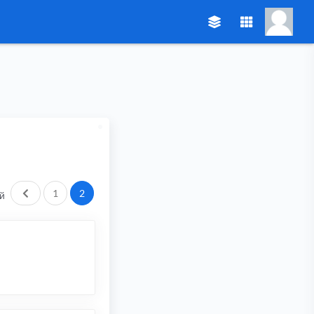
Пред.
1
2
й