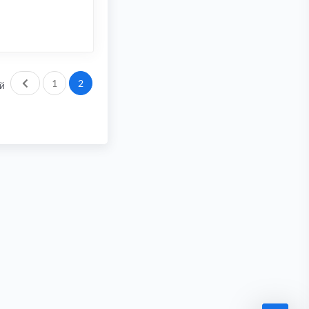
Пред.
1
2
й