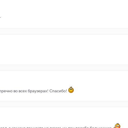
.
пречно во всех браузерах! Спасибо!
мал, а как мне так некто не помог, ну лан пасибо большущие