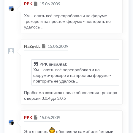
Сообщение
PPK
15.06.2009
Хм ... опять всё перепробовал и на форуме-
трекере и на простом форуме - повторить не
удалось ..
Сообщение
NaZgyLL
15.06.2009
PPK писал(а):
Хм ... опять всё перепробовал и на
форуме-трекере и на простом форуме -
повторить не удалось ..
Проблема возникла после обновления треккера
с версии 3.0.4 до 3.0.5
Сообщение
PPK
15.06.2009
Это я понял,
обновляли сами? или "моими