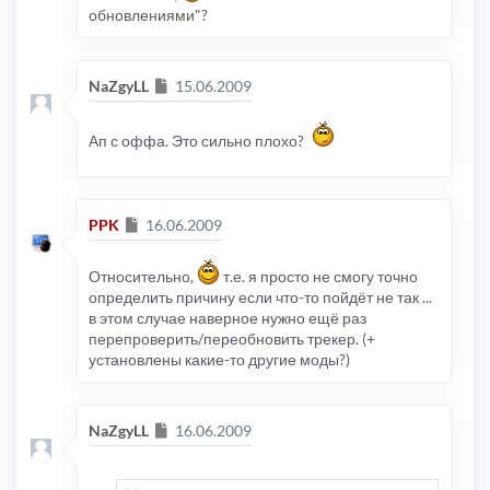
обновлениями"?
Сообщение
NaZgyLL
15.06.2009
Ап с оффа. Это сильно плохо?
Сообщение
PPK
16.06.2009
Относительно,
т.е. я просто не смогу точно
определить причину если что-то пойдёт не так ...
в этом случае наверное нужно ещё раз
перепроверить/переобновить трекер. (+
установлены какие-то другие моды?)
Сообщение
NaZgyLL
16.06.2009