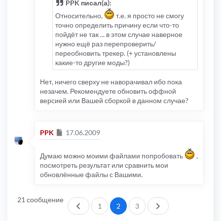
PPK писал(а):
Относительно,
т.е. я просто не смогу
точно определить причину если что-то
пойдёт не так ... в этом случае наверное
нужно ещё раз перепроверить/
переобновить трекер. (+ установлены
какие-то другие моды?)
Нет, ничего сверху не наворачивал ибо пока
незачем. Рекомендуете обновить оффной
версией или Вашей сборкой в данном случае?
Сообщение
PPK
17.06.2009
Думаю можно моими файлами попробовать
,
посмотреть результат или сравнить мои
обновлённые файлы с Вашими.
21 сообщение
Пред.
След.
1
2
3