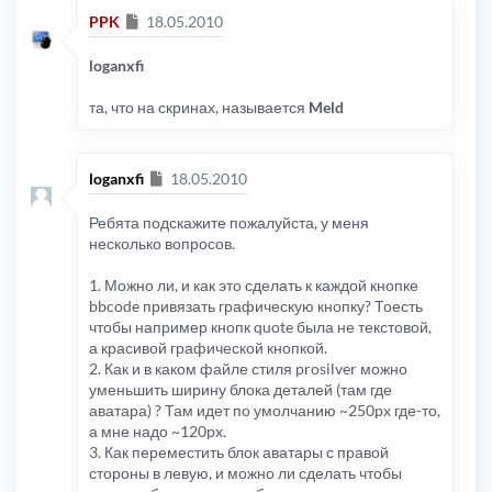
Сообщение
PPK
18.05.2010
loganxfi
та, что на скринах, называется
Meld
Сообщение
loganxfi
18.05.2010
Ребята подскажите пожалуйста, у меня
несколько вопросов.
1. Можно ли, и как это сделать к каждой кнопке
bbcode привязать графическую кнопку? Тоесть
чтобы например кнопк quote была не текстовой,
а красивой графической кнопкой.
2. Как и в каком файле стиля prosilver можно
уменьшить ширину блока деталей (там где
аватара) ? Там идет по умолчанию ~250px где-то,
а мне надо ~120px.
3. Как переместить блок аватары с правой
стороны в левую, и можно ли сделать чтобы