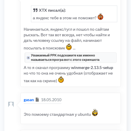
XTX писал(а):
а яндекс тебе в этом не поможет?
Начинаеться, яндекс/гугл и пошол по сайтам
рыскать. Вот так вот всегда, нет чтобы найти и
дать человеку ссылку на файл, начинают
посылать в поисковик
...
Уважаемый PPK подскажите как именно
называеться програ вот с этого скриншота
А то я скачал программу
winmerge-2.13.5-setup
но что то она не очень удобная (отображает не
так как на скрине)
Сообщение
gasan
18.05.2010
Это помоему стандартная у ubuntu