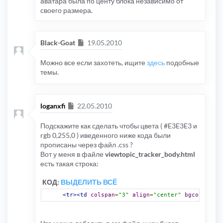
аватара была по центу блока независимо от
своего размера.
Сообщение
Black-Goat
19.05.2010
Можно все если захотеть, ищите
здесь
подобные
темы.
Сообщение
loganxfi
22.05.2010
Подскажите как сделать чтобы цвета ( #E3E3E3 и
rgb 0,255,0 ) иведенного ниже кода были
прописаны через файл .css ?
Вот у меня в файле
viewtopic_tracker_body.html
есть такая строка:
КОД:
ВЫДЕЛИТЬ ВСЁ
<tr><td
colspan
=
"3"
align
=
"center"
bgcolor
=
"#E