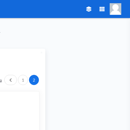
Пред.
1
2
й