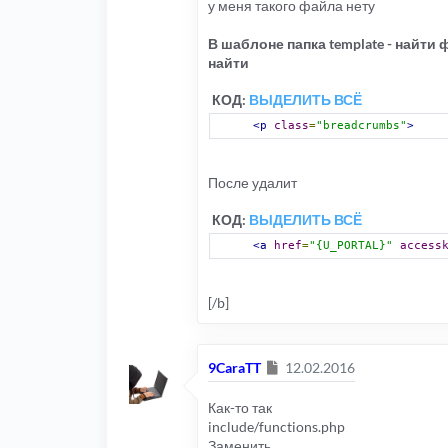
у меня такого файла нету
В шаблоне папка template - найти ф
найти
КОД:
ВЫДЕЛИТЬ ВСЁ
<p
class
=
"breadcrumbs"
>
После удалит
КОД:
ВЫДЕЛИТЬ ВСЁ
<a
href
=
"{U_PORTAL}"
access
[/b]
Сообщение
9CaraTT
12.02.2016
Как-то так
include/functions.php
Заменить