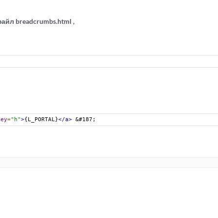
айл breadcrumbs.html ,
key
=
"h"
>
{L_PORTAL}
</a>
 &#187;