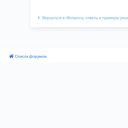
Вернуться в «Вопросы, ответы и примеры ре
Список форумов
одный текст
ните этот перевод
 отзыв поможет нам улучшить Google Переводчик