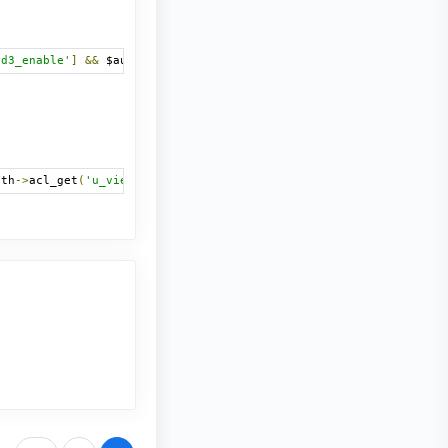
rd3_enable'
]
&&
 $auth
->
acl_get
(
'u_view_portal'
)
&&
!
$user
->
data
[
uth
->
acl_get
(
'u_view_portal'
))
?
 append_sid
(
"{$phpbb_root_path}"