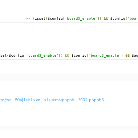
=>
(
isset
(
$config
[
'board3_enable'
])
&&
 $config
[
'boa
sset
(
$config
[
'board3_enable'
])
&&
 $config
[
'board3_enable'
]
&&
 $a
tp://xn--80aj1ak1b.xn--p1ai/cms/phpbb ... %B2-phpbb3