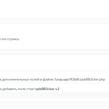
 что стучись
 дополнительных полей в файле /language/ЯЗЫК/ppkBB3cker.php
ак добавить поле стоит
ppkBB3cker v.2