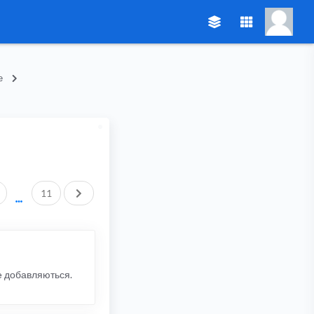
е
След.
11
е добавляються.