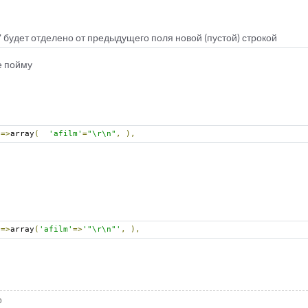
ле' будет отделено от предыдущего поля новой (пустой) строкой
е пойму
'
=>
array
(
'afilm'
=
"\r\n"
,
),
'
=>
array
(
'afilm'
=>
'"\r\n"'
,
),
р