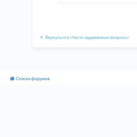
Вернуться в «Часто задаваемые вопросы»
Список форумов
одный текст
ните этот перевод
 отзыв поможет нам улучшить Google Переводчик