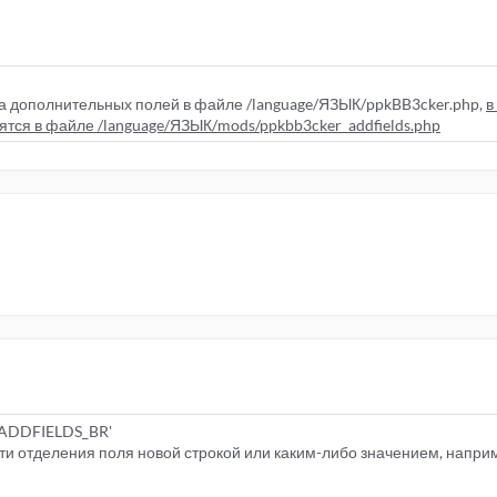
 дополнительных полей в файле /language/ЯЗЫК/ppkBB3cker.php,
в
ятся в файле /language/ЯЗЫК/mods/ppkbb3cker_addfields.php
ADDFIELDS_BR'
и отделения поля новой строкой или каким-либо значением, напри