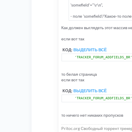
'somefield'="\r\n",
- поле 'somefield'/'Какое-то по
Как должен выглядеть этот массив н
если вот так
КОД:
ВЫДЕЛИТЬ ВСЁ
'TRACKER_FORUM_ADDFIELDS_BR
то белая страница
если вот так
КОД:
ВЫДЕЛИТЬ ВСЁ
'TRACKER_FORUM_ADDFIELDS_BR
то ничего нет никаких пропусков
Pritoc.org Свободный торрент треке