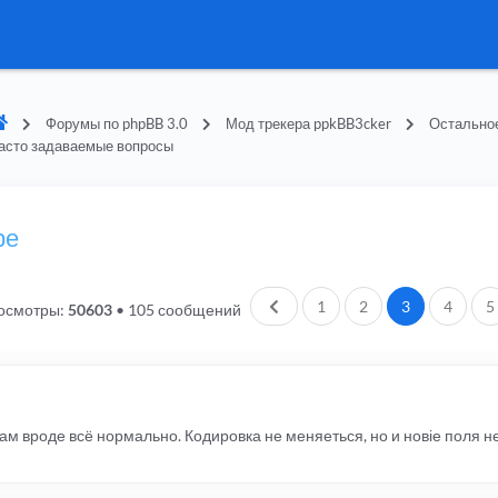
Форумы по phpBB 3.0
Мод трекера ppkBB3cker
Остально
асто задаваемые вопросы
ре
Пред.
1
2
3
4
5
осмотры:
50603
•
105 сообщений
ам вроде всё нормально. Кодировка не меняеться, но и новіе поля н