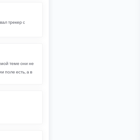
вал трекер с
амой теме они не
и поле есть, а в