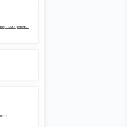
 версии трекера
мер: