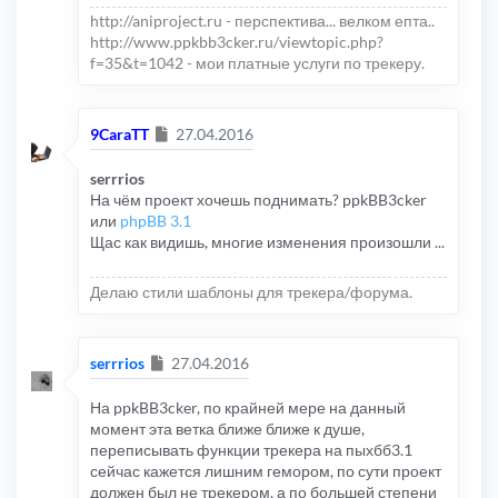
http://aniproject.ru - перспектива... велком епта..
http://www.ppkbb3cker.ru/viewtopic.php?
f=35&t=1042 - мои платные услуги по трекеру.
Сообщение
9CaraTT
27.04.2016
serrrios
На чём проект хочешь поднимать? ppkBB3cker
или
phpBB 3.1
Щас как видишь, многие изменения произошли ...
Делаю стили шаблоны для трекера/форума.
Сообщение
serrrios
27.04.2016
На ppkBB3cker, по крайней мере на данный
момент эта ветка ближе ближе к душе,
переписывать функции трекера на пыхбб3.1
сейчас кажется лишним гемором, по сути проект
должен был не трекером, а по большей степени