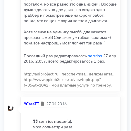
порталом, но все равно это одна из фич. Вообще
думал делать на дле двиге, но скодив один
граббер и посмотрев еще на фронт работ,
понял, что ваще не варич на этом двигаться.
Хотя глянув на админку пыхбб, дле кажется
прекрасным хВ Слишком уж гибкая система -)
пока все настроишь мозг лопнет три раза -)
Последний раз редактировалось
serrrios
27 апр
2016, 23:37, всего редактировалось 1 раз.
http://aniproject.ru - перспектива... велком епта..
http://www.ppkbb3cker.ru/viewtopic.php?
f=35&t=1042 - мои платные услуги по трекеру.
Сообщение
9CaraTT
27.04.2016
serrrios писал(а):
мозг лопнет три раза