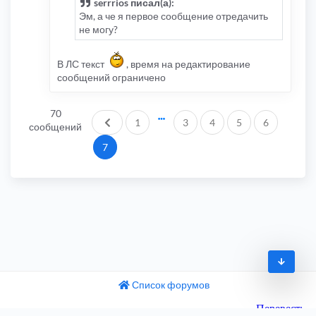
serrrios писал(а):
Эм, а че я первое сообщение отредачить
не могу?
В ЛС текст
, время на редактирование
сообщений ограничено
70
Пред.
1
3
4
5
6
сообщений
7
Список форумов