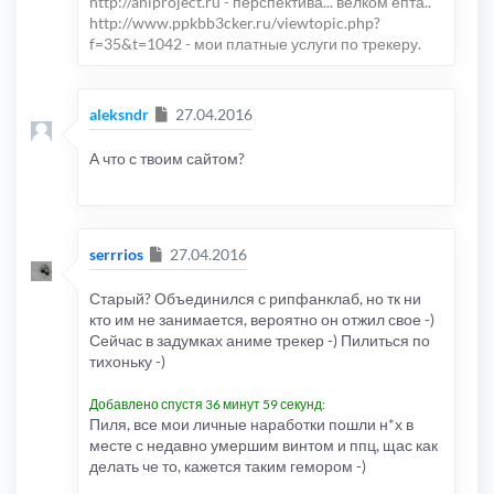
http://aniproject.ru - перспектива... велком епта..
http://www.ppkbb3cker.ru/viewtopic.php?
f=35&t=1042 - мои платные услуги по трекеру.
Сообщение
aleksndr
27.04.2016
А что с твоим сайтом?
Сообщение
serrrios
27.04.2016
Старый? Объединился с рипфанклаб, но тк ни
кто им не занимается, вероятно он отжил свое -)
Сейчас в задумках аниме трекер -) Пилиться по
тихоньку -)
Добавлено спустя 36 минут 59 секунд:
Пиля, все мои личные наработки пошли н*х в
месте с недавно умершим винтом и ппц, щас как
делать че то, кажется таким гемором -)