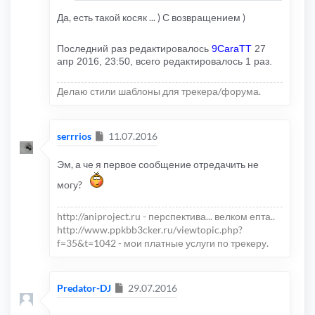
Да, есть такой косяк ... ) С возвращением )
Последний раз редактировалось
9CaraTT
27
апр 2016, 23:50, всего редактировалось 1 раз.
Делаю стили шаблоны для трекера/форума.
Сообщение
serrrios
11.07.2016
Эм, а че я первое сообщение отредачить не
могу?
http://aniproject.ru - перспектива... велком епта..
http://www.ppkbb3cker.ru/viewtopic.php?
f=35&t=1042 - мои платные услуги по трекеру.
Сообщение
Predator-DJ
29.07.2016