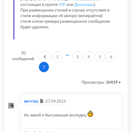
состоящих в группе
VIP
или
Донаторы
).
При размещении стилей в случае отсутствия в
стиле информации об авторе (копирайтов)
стиля и/или трекера размещённое сообщение
будет удалено.
70
Пред.
1
3
4
5
6
сообщений
7
Просмотры:
10419
•
Сообщение
serrrios
27.04.2016
Ах, какой я был раньше молодец