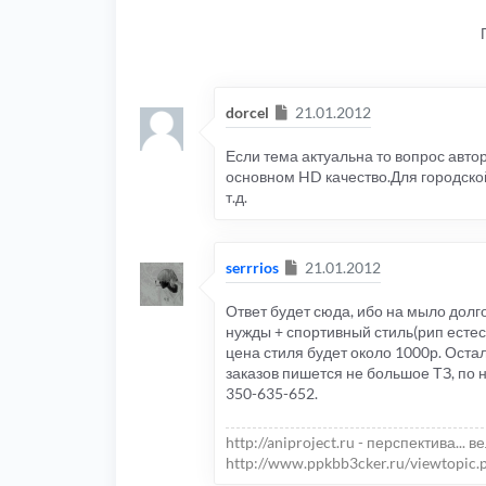
Сообщение
dorcel
21.01.2012
Если тема актуальна то вопрос автор
основном HD качество.Для городской
т.д.
Сообщение
serrrios
21.01.2012
Ответ будет сюда, ибо на мыло долго
нужды + спортивный стиль(рип естесн
цена стиля будет около 1000р. Оста
заказов пишется не большое ТЗ, по 
350-635-652.
http://aniproject.ru - перспектива... в
http://www.ppkbb3cker.ru/viewtopic.