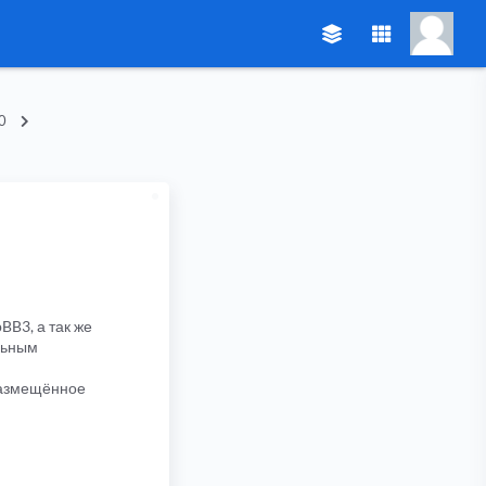
0
BB3, а так же
льным
 размещённое