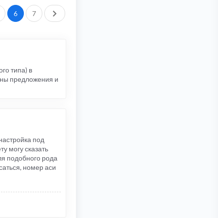
След.
6
7
го типа) в
ены предложения и
 настройка под
ту могу сказать
ля подобного рода
саться, номер аси