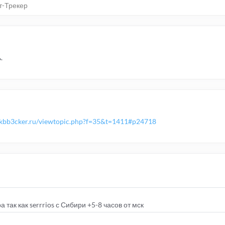
т-Трекер
.
pkbb3cker.ru/viewtopic.php?f=35&t=1411#p24718
 так как serrrios с Сибири +5-8 часов от мск