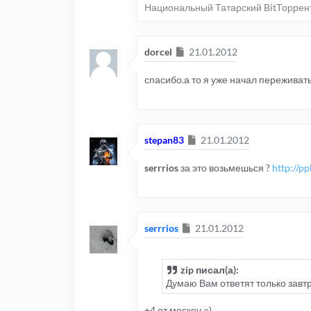
Национальный Татарский BitТоррен
Сообщение
dorcel
21.01.2012
спасибо.а то я уже начал переживать
Сообщение
stepan83
21.01.2012
serrrios
за это возьмешься ?
http://p
Сообщение
serrrios
21.01.2012
zip писал(а):
Думаю Вам ответят только завтра
+4 от москоу =)