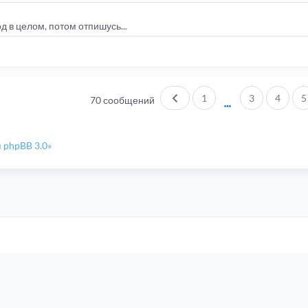
д в целом, потом отпишусь...
Пред.
1
3
4
5
70 сообщений
 phpBB 3.0»