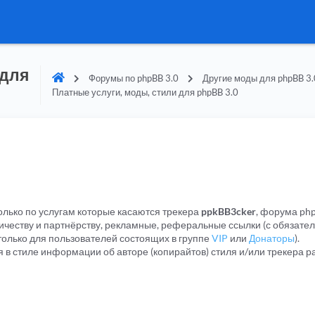
 для
Форумы по phpBB 3.0
Другие моды для phpBB 3.
Платные услуги, моды, стили для phpBB 3.0
лько по услугам которые касаются трекера
ppkBB3cker
, форума php
честву и партнёрству, рекламные, реферальные ссылки (с обязате
только для пользователей состоящих в группе
VIP
или
Донаторы
).
я в стиле информации об авторе (копирайтов) стиля и/или трекера