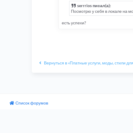
serrrios писал(а):
Посмотрю у себя в локале на мо
есть успехи?
Вернуться в «Платные услуги, моды, стили для
Список форумов
одный текст
ните этот перевод
 отзыв поможет нам улучшить Google Переводчик