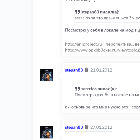
stepan83 писал(а):
serrrios за это возьмешься ? v
Посмотрю у себя в локале на мод в ц
http://aniproject.ru - перспектива... в
http://www.ppkbb3cker.ru/viewtopic.
Сообщение
stepan83
21.01.2012
serrrios писал(а):
Посмотрю у себя в локале на мо
ок, основное что мне нужно это - с
Сообщение
stepan83
27.01.2012