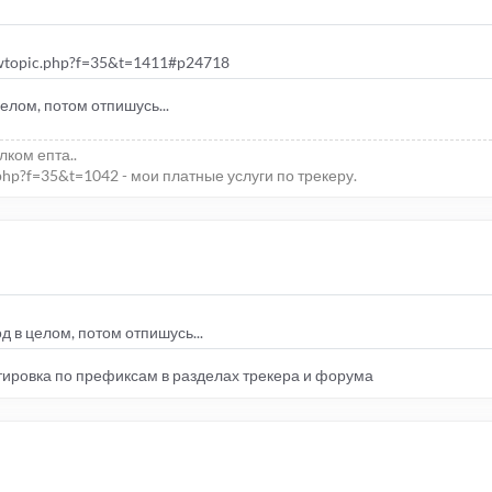
iewtopic.php?f=35&t=1411#p24718
елом, потом отпишусь...
елком епта..
php?f=35&t=1042 - мои платные услуги по трекеру.
д в целом, потом отпишусь...
ортировка по префиксам в разделах трекера и форума