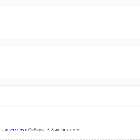
к как
serrrios
с Сибири +5-8 часов от мск