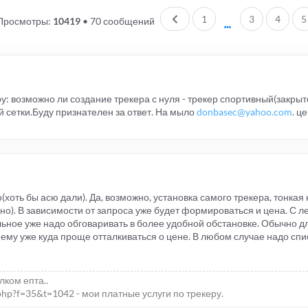
Пред.
1
3
4
5
Просмотры:
10419
•
70 сообщений
у: возможно ли создание трекера с нуля - трекер спортивный(закрыто
 сетки.Буду признателен за ответ. На мыло
donbasec@yahoo.com
. ц
(хоть бы асю дали). Да, возможно, установка самого трекера, тонкая
о). В зависимости от запроса уже будет формироваться и цена. С ле
льное уже надо обговаривать в более удобной обстановке. Обычно д
нему уже куда проще отталкиваться о цене. В любом случае надо спи
елком епта..
php?f=35&t=1042 - мои платные услуги по трекеру.