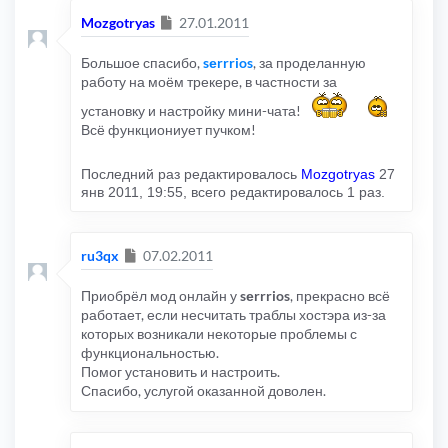
Сообщение
Mozgotryas
27.01.2011
Большое спасибо,
sеrrrios
, за проделанную
работу на моём трекере, в частности за
установку и настройку мини-чата!
Всё функциониует пучком!
Последний раз редактировалось
Mozgotryas
27
янв 2011, 19:55, всего редактировалось 1 раз.
Сообщение
ru3qx
07.02.2011
Приобрёл мод онлайн у
sеrrrios
, прекрасно всё
работает, если несчитать траблы хостэра из-за
которых возникали некоторые проблемы с
функциональностью.
Помог установить и настроить.
Спасибо, услугой оказанной доволен.