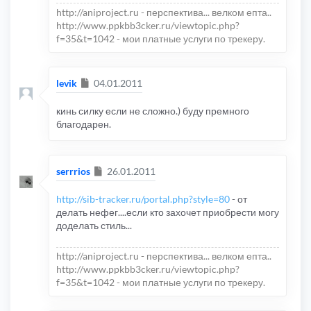
http://aniproject.ru - перспектива... велком епта..
http://www.ppkbb3cker.ru/viewtopic.php?
f=35&t=1042 - мои платные услуги по трекеру.
Сообщение
levik
04.01.2011
кинь силку если не сложно.) буду премного
благодарен.
Сообщение
serrrios
26.01.2011
http://sib-tracker.ru/portal.php?style=80
- от
делать нефег....если кто захочет приобрести могу
доделать стиль...
http://aniproject.ru - перспектива... велком епта..
http://www.ppkbb3cker.ru/viewtopic.php?
f=35&t=1042 - мои платные услуги по трекеру.