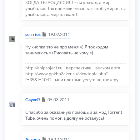
КОГДА ТЫ РОДИЛСЯ!!! - ты плакал, а мир
улыбался. Так проживи жизнь так, чтоб умирая ты
улыбался, а мир плакал!!!
Сообщение
serrrios
19.02.2011
Ну кнопки это не про меня =) Я ток кодом
занимаюсь =) Рисовать не хочу =)
http://aniproject.ru - перспектива... велком епта..
http://www.ppkbb3cker.ru/viewtopic.php?
f=35&t=1042 - мои платные услуги по трекеру.
Сообщение
GayveR
05.03.2011
Спасибо за оказанную помощь и за мод Torrent
Tube, очень помог, в долгу не останусь)
Сообщение
Acronis
19.12.2011