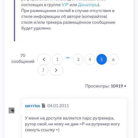
состоящих в группе
VIP
или
Донаторы
).
При размещении стилей в случае отсутствия в
стиле информации об авторе (копирайтов)
стиля и/или трекера размещённое сообщение
будет удалено.
70
Пред.
1
3
4
5
6
сообщений
След.
7
Просмотры:
10419
•
Сообщение
serrrios
04.01.2011
У меня на доступе валяется парс рутрекера,
рутор свой, ни кому не дам =P на рутрекер могу
скинуть ссылку =)