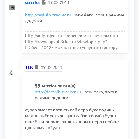
Сообщение
serrrios
19.02.2011
http://test.sib-tracker.ru
- new Aero, пока в режиме
доделки...
http://aniproject.ru - перспектива... велком епта..
http://www.ppkbb3cker.ru/viewtopic.php?
f=35&t=1042 - мои платные услуги по трекеру.
Сообщение
TEK
19.02.2011
serrrios писал(а):
http://test.sib-tracker.ru
- new Aero, пока в
режиме доделки...
супер вместо пяти стилей аеро будет один и
можно выбирать разцветку блин бомба будет
еще бы кнопочки сделать норм в аеро вообще
цены ему небудет