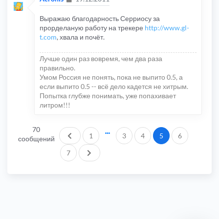
Выражаю благодарность Серриосу за
прорделаную работу на трекере
http://www.gl-
t.com
, хвала и почёт.
Лучше один раз вовремя, чем два раза
правильно.
Умом Россия не понять, пока не выпито 0.5, а
если выпито 0.5 -- всё дело кадется не хитрым.
Попытка глубже понимать, уже попахивает
литром!!!
70
Пред.
1
3
4
5
6
сообщений
След.
7