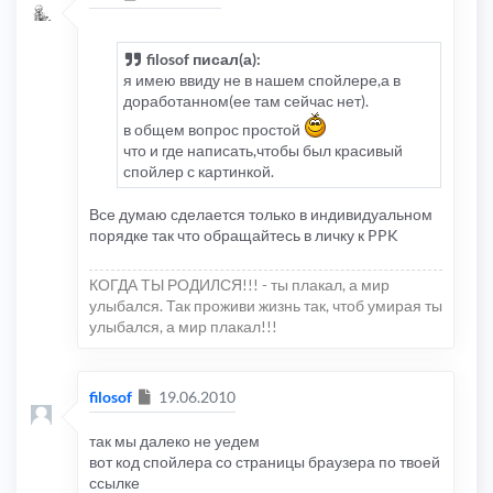
filosof писал(а):
я имею ввиду не в нашем спойлере,а в
доработанном(ее там сейчас нет).
в общем вопрос простой
что и где написать,чтобы был красивый
спойлер с картинкой.
Все думаю сделается только в индивидуальном
порядке так что обращайтесь в личку к PPK
КОГДА ТЫ РОДИЛСЯ!!! - ты плакал, а мир
улыбался. Так проживи жизнь так, чтоб умирая ты
улыбался, а мир плакал!!!
Сообщение
filosof
19.06.2010
так мы далеко не уедем
вот код спойлера со страницы браузера по твоей
ссылке