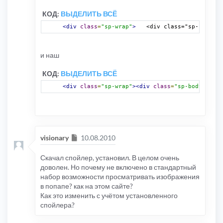
КОД:
ВЫДЕЛИТЬ ВСЁ
<div
class
=
"sp-wrap"
>
	<div class="sp-body" 
и наш
КОД:
ВЫДЕЛИТЬ ВСЁ
<div
class
=
"sp-wrap"
><div
class
=
"sp-body"
titl
Сообщение
visionary
10.08.2010
Скачал спойлер, установил. В целом очень
доволен. Но почему не включено в стандартный
набор возможности просматривать изображения
в попапе? как на этом сайте?
Как это изменить с учётом установленного
спойлера?