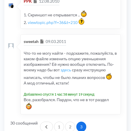
Сообщение
PPK
12.08.2010
1. Скриншот не открывается ..
2.
viewtopic.php?f=36&t=210
Сообщение
sweetah
09.03.2011
Что-то не могу найти - подскажите, пожалуйста, в
каком файле изменить опцию уменьшения
изображения? Её нужно вообще отключить. По-
моему надо бы вот
здесь
сразу инструкцию
написать, чтобы не было лишних вопросов
А мод отличный, кстати!
Добавлено спустя 1 час 58 минут 19 секунд:
Все, разобрался. Пардон, что не в тот раздел
30 сообщений
Пред.
1
2
3