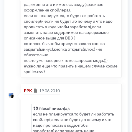
да ,именно это и имелось ввиду(красивое
оформление спойлера).
если не планируется,то будет ли работать
спойлер(и если не будет ,то почему и что надо
прописать в коде,чтобы заработал),если
заменить наше содержимое на содержимое
описанное выше для BB3 ?
хотелось бы чтобы присутствовала кнопка
закрыть(минус),кнопка открыть(плюс) -не
обязательно.
но это уже наверно к теме запросов мода.)))
нужно ли еще что править в нашем случае кроме
spoiler.css ?
Сообщение
PPK
19.06.2010
filosof писал(а):
если не планируется,то будет ли работать
спойлер(и если не будет ,то почему и что
надо прописать в коде,чтобы
заработал),если заменить наше