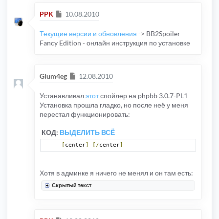
Сообщение
PPK
10.08.2010
Текущие версии и обновления
-> BB2Spoiler
Fancy Edition - онлайн инструкция по установке
Сообщение
Glum4eg
12.08.2010
Устанавливал
этот
спойлер на phpbb 3.0.7-PL1
Установка прошла гладко, но после неё у меня
перестал функционировать:
КОД:
ВЫДЕЛИТЬ ВСЁ
[
center
]
[/
center
]
Хотя в админке я ничего не менял и он там есть:
Скрытый текст