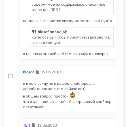
содержимое на содержимое описанное
выше для BB3 ?
не знаю, выясняется экспериментальным путём.
filosof писал(а):
хотелось бы чтобы присутствовала кнопка
закрыть(минус),
а её разве нет сейчас? (имею ввиду в трекере)
Сообщение
filosof
19.06.2010
я имею ввиду не в нашем спойлере,а в
доработанном(ее там сейчас нет).
в общем вопрос простой
что и где написать,чтобы был красивый спойлер
с картинкой.
Сообщение
TEK
19.06.2010