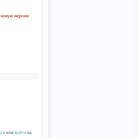
ь новую версию
ься
или
войти
на