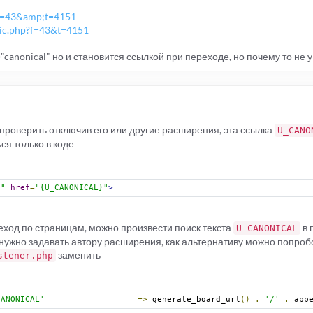
?f=43&amp;t=4151
pic.php?f=43&t=4151
="canonical" но и становится ссылкой при переходе, но почему то не у
проверить отключив его или другие расширения, эта ссылка
U_CANO
ся только в коде
l"
href
=
"{U_CANONICAL}"
>
еход по страницам, можно произвести поиск текста
в 
U_CANONICAL
 нужно задавать автору расширения, как альтернативу можно попроб
заменить
stener.php
CANONICAL'
=>
 generate_board_url
()
.
'/'
.
 app