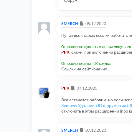
форум.
Сообщение
SMERCH
05.12.2020
Ну так все старые ссылки работать н
Отправлено спустя 19 часов 43 минуты 28 
PPK
, скажи, при включении расшире
Отправлено спустя 20 секунд:
Ссылки на сайт конечно!
Сообщение
PPK
07.12.2020
Всё останется рабочим, но если ис
Remove: Удаление ID форумов из U
отключить в этом расширении (про к
Сообщение
SMERCH
07.12.2020