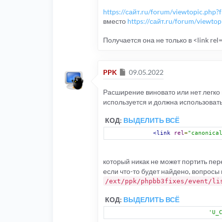
https://сайт.ru/forum/viewtopic.php
вместо
https://сайт.ru/forum/viewto
Получается она не только в <link rel
Сообщение
PPK
09.05.2022
Расширение виновато или нет легко 
используется и должна использовать
КОД:
ВЫДЕЛИТЬ ВСЁ
<link
rel
=
"canonica
который никак не может портить пер
если что-то будет найдено, вопросы
/ext/ppk/phpbb3fixes/event/li
КОД:
ВЫДЕЛИТЬ ВСЁ
'U_