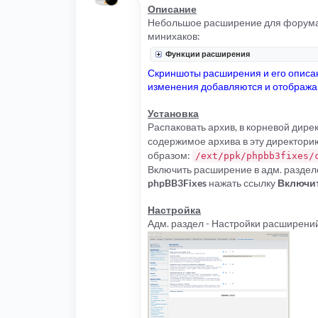
Описание
Небольшое расширение для форума
минихаков:
Функции расширения
Скриншоты расширения и его описан
изменения добавляются и отображаю
Установка
Распаковать архив, в корневой дир
содержимое архива в эту директорию
образом:
/ext/ppk/phpbb3fixes/
Включить расширение в адм. раздел
phpBB3Fixes
нажать ссылку
Включи
Настройка
Адм. раздел - Настройки расширений