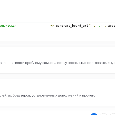
CANONICAL'
=>
 generate_board_url
()
.
'/'
.
 app
гу воспроизвести проблему сам, она есть у нескольких пользователях, 
елей, их браузеров, установленных дополнений и прочего