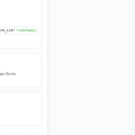
end_sid
(
"viewtopic.{$this->php_ext}"
,
"f=$forum_id&t=$topic_id"
где была