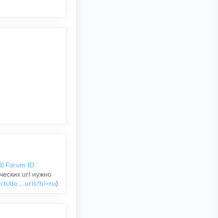
3) Forum ID
ческих url нужно
h/do ... urls?hl=ru
)