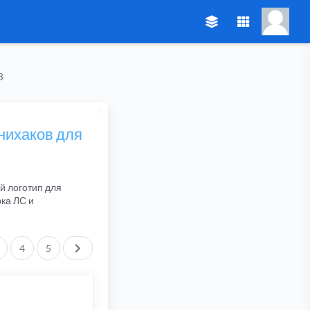
3
нихаков для
й логотип для
рка ЛС и
След.
4
5