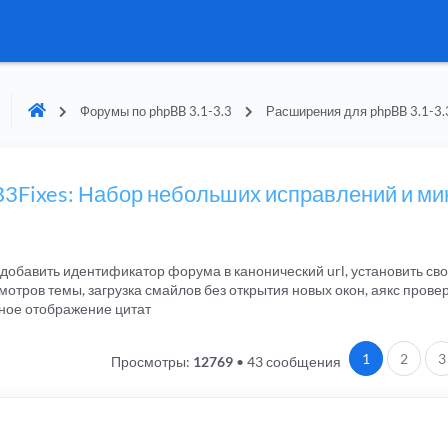
Форумы по phpBB 3.1-3.3
Расширения для phpBB 3.1-3.
B3Fixes: Набор небольших исправлений и ми
, добавить идентификатор форума в канонический url, установить сво
отров темы, загрузка смайлов без открытия новых окон, аякс прове
ное отображение цитат
1
2
3
Просмотры:
12769
•
43 сообщения