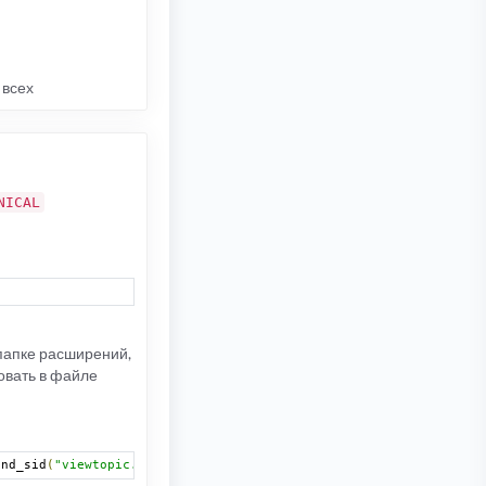
 всех
NICAL
папке расширений,
овать в файле
end_sid
(
"viewtopic.{$this->php_ext}"
,
"f=$forum_id&amp;t=$topic_