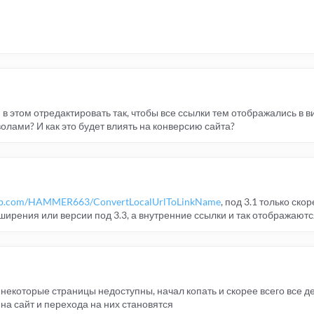
в этом отредактировать так, чтобы все ссылки тем отображались в ви
волами? И как это будет влиять на конверсию сайта?
thub.com/HAMMER663/ConvertLocalUrlToLinkName
, под 3.1 только скор
ирения или версии под 3.3, а внутренние ссылки и так отображаютс
 некоторые страницы недоступны, начал копать и скорее всего все д
на сайт и перехода на них становятся