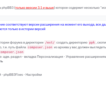
 phpBB3 (
только версии 3.1 и выше
) которое содержит несколько "и
ие соответствуют версии расширения на момент его выхода, все д
тся только в истории версий
ектории форума в директории
создать директорию
, скоп
/ext/
ppk
, т.е. путь файла
из архива у вас должен выгляде
composer.json
composer.json
е: адм. раздел - вкладка Персонализация - Управление расширения
ть
 - phpBB3Fixes - Настройки