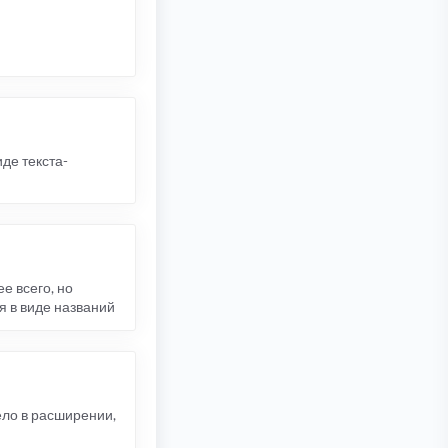
де текста-
ее всего, но
я в виде названий
ело в расширении,