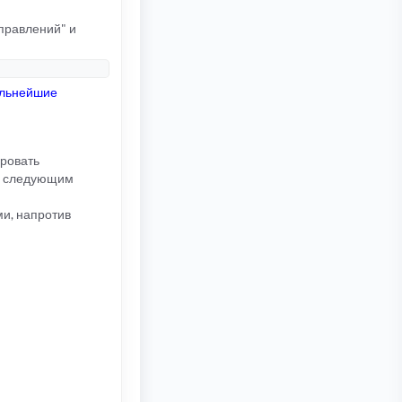
справлений" и
альнейшие
ировать
ть следующим
ми, напротив