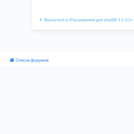
Вернуться в «Расширения для phpBB 3.1-3.3»
Список форумов
одный текст
ните этот перевод
 отзыв поможет нам улучшить Google Переводчик