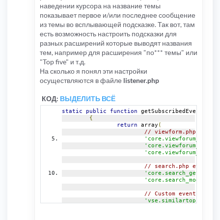
наведении курсора на название темы
показывает первое и/или последнее сообщение
из темы во всплывающей подсказке. Так вот, там
есть возможность настроить подсказки для
разных расширений которые выводят названия
тем, например для расширения "по*** темы" или
"Top five" и т.д.
На сколько я понял эти настройки
осуществляются в файле
listener.php
КОД:
ВЫДЕЛИТЬ ВСЁ
static
public
function
 getSubscribedEvents
()
{
return
 array
(
// viewform.php events
'core.viewforum_get_to
'core.viewforum_get_sh
'core.viewforum_modify
// search.php events
'core.search_get_topic
'core.search_modify_tp
// Custom events for i
'vse.similartopics.get
'vse.similartopics.mod