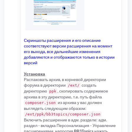
Скриншоты расширения и его описание
соответствуют версии расширения на момент
его выхода, все дальнейшие изменения
добавляются и отображаются только в истории
версий
Установка
Распаковать архив, в корневой директории
форума в директории
создать
/ext/
директорию
, скопировать содержимое
ppk
архива в эту директорию, т.е. путь файла
из архива у вас должен
composer.json
выглядеть следующим образом:
/ext/ppk/bb3topics/composer.json
Включить расширение в адм. разделе: адм.
раздел - вкладка Персонализация - Управление
расширениями, напротив
BB3Topics
нажать