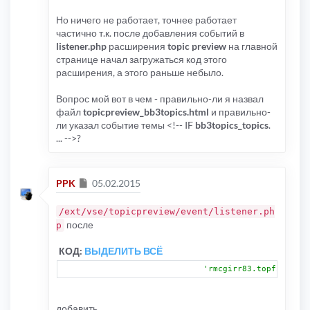
Но ничего не работает, точнее работает
частично т.к. после добавления событий в
listener.php
расширения
topic preview
на главной
странице начал загружаться код этого
расширения, а этого раньше небыло.
Вопрос мой вот в чем - правильно-ли я назвал
файл
topicpreview_bb3topics.html
и правильно-
ли указал событие темы <!-- IF
bb3topics_topics
.
... -->?
Сообщение
PPK
05.02.2015
/ext/vse/topicpreview/event/listener.ph
после
p
КОД:
ВЫДЕЛИТЬ ВСЁ
'rmcgirr83.topfive.mod
добавить