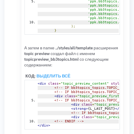
'ppk.bb3topics.sql_top
'ppk.bb3topics.topics_
'ppk.bb3topics.sql_per
'ppk.bb3topics.persona
'ppk.bb3topics.sql_glo
'ppk.bb3topics.global_
);
}
А затем в папке
../styles/all/template
расширения
topic preview
создал файл с именем
topicpreview_bb3topics.html
со следующим
содержанием:
КОД:
ВЫДЕЛИТЬ ВСЁ
<div
class
=
"topic_preview_content"
style
=
"
disp
<!-- IF bb3topics_topics.TOPIC_PREVIEW
<!-- IF bb3topics_topics.TOPIC_PREVIEW
<div
class
=
"topic_preview_first"
>
{bb3t
<!-- IF bb3topics_topics.TOPIC_PREVIEW
<div
class
=
"topic_preview_brea
<strong>
{L_LAST_POST}
</strong>
<!-- IF bb3topics_topics.TOPIC
<div
class
=
"topic_preview_last
<!-- ENDIF -->
</div>