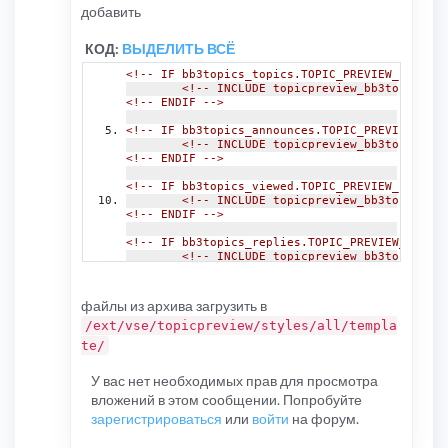
добавить
КОД:
ВЫДЕЛИТЬ ВСЁ
<!-- IF bb3topics_topics.TOPIC_PREVIEW_FIRST_P
<!-- INCLUDE topicpreview_bb3topics_to
<!-- ENDIF -->
<!-- IF bb3topics_announces.TOPIC_PREVIEW_FIRS
<!-- INCLUDE topicpreview_bb3topics_an
<!-- ENDIF -->
<!-- IF bb3topics_viewed.TOPIC_PREVIEW_FIRST_P
<!-- INCLUDE topicpreview_bb3topics_vi
<!-- ENDIF -->
<!-- IF bb3topics_replies.TOPIC_PREVIEW_FIRST_
<!-- INCLUDE topicpreview_bb3topics_re
<!-- ENDIF -->
<!-- IF bb3topics_votes.TOPIC_PREVIEW_FIRST_PO
файлы из архива загрузить в
<!-- INCLUDE topicpreview_bb3topics_vo
/ext/vse/topicpreview/styles/all/templa
<!-- ENDIF -->
te/
<!-- IF bb3topics_random.TOPIC_PREVIEW_FIRST_P
<!-- INCLUDE topicpreview_bb3topics_ra
У вас нет необходимых прав для просмотра
<!-- ENDIF -->
вложений в этом сообщении. Попробуйте
<!-- IF bb3topics_personal.TOPIC_PREVIEW_FIRST
зарегистрироваться
или
войти
на форум.
<!-- INCLUDE topicpreview_bb3topics_pe
<!-- ENDIF -->