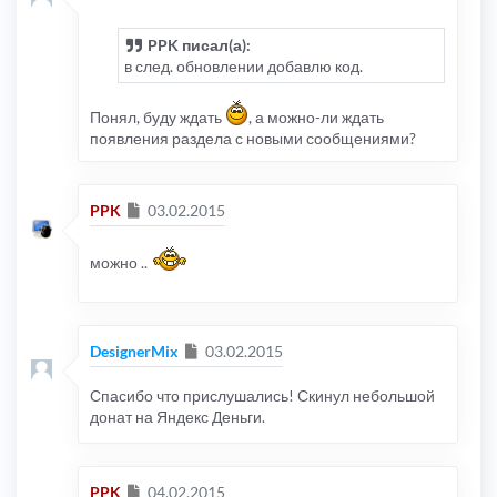
PPK писал(а):
в след. обновлении добавлю код.
Понял, буду ждать
, а можно-ли ждать
появления раздела с новыми сообщениями?
Сообщение
PPK
03.02.2015
можно ..
Сообщение
DesignerMix
03.02.2015
Спасибо что прислушались! Скинул небольшой
донат на Яндекс Деньги.
Сообщение
PPK
04.02.2015