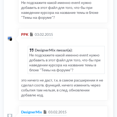
// Custom events for i
Не подскажите какой именно event нужно
'paybas.recenttopics.s
добавить в этот файл для того, что-бы при
'paybas.recenttopics.m
наведении курсора на название темы в блоке
// Custom events for i
"Темы на форуме"?
'rmcgirr83.topfive.sql
'rmcgirr83.topfive.mod
);
}
Сообщение
PPK
03.02.2015
DesignerMix писал(а):
Не подскажите какой именно event нужно
добавить в этот файл для того, что-бы при
наведении курсора на название темы в
блоке "Темы на форуме"?
это ничего не даст, т.к. в самом расширении я не
сделал соотв. функций, ничего изменить через
события там нельзя, в след. обновлении
добавлю код.
Сообщение
DesignerMix
03.02.2015