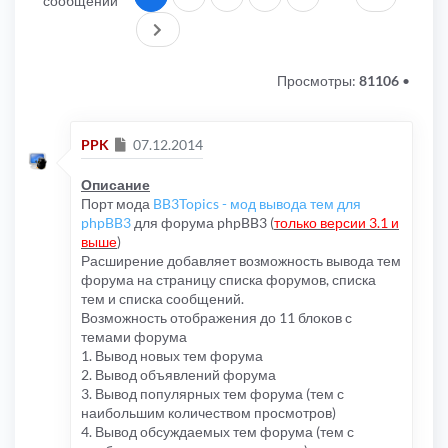
сообщений
След.
Просмотры:
81106
•
Сообщение
PPK
07.12.2014
Описание
Порт мода
BB3Topics - мод вывода тем для
phpBB3
для форума phpBB3 (
только версии 3.1 и
выше
)
Расширение добавляет возможность вывода тем
форума на страницу списка форумов, списка
тем и списка сообщений.
Возможность отображения до 11 блоков с
темами форума
1. Вывод новых тем форума
2. Вывод объявлений форума
3. Вывод популярных тем форума (тем с
наибольшим количеством просмотров)
4. Вывод обсуждаемых тем форума (тем с