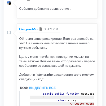
События добавил в расширение ..
Сообщение
DesignerMix
05.02.2015
Обновил ваше расширение. Еще раз спасибо за
это! На сколько мне позволяют знания нашел
нужные события...
Цель у меня что-бы при наведении мышки на
темы в блоке
Новые темы
отображалось первое
сообщение во всплывающей подсказке.
Добавил в
listener.php
расширения
topic preview
следующий код:
КОД:
ВЫДЕЛИТЬ ВСЁ
static
public
function
 getSubscribedEv
{
return
 array
(
// Custom events for i