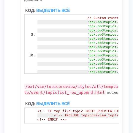
КОД:
ВЫДЕЛИТЬ ВСЁ
// Custom events for i
'ppk.bb3topics.sql_top
'ppk.bb3topics.topics_
'ppk.bb3topics.sql_ann
'ppk.bb3topics.announc
'ppk.bb3topics.sql_vie
'ppk.bb3topics.viewed_
'ppk.bb3topics.sql_rep
'ppk.bb3topics.replies
'ppk.bb3topics.sql_vot
'ppk.bb3topics.votes_t
'ppk.bb3topics.sql_ran
'ppk.bb3topics.random_
'ppk.bb3topics.sql_per
'ppk.bb3topics.persona
'ppk.bb3topics.sql_sti
'ppk.bb3topics.sticky_
/ext/vse/topicpreview/styles/all/templa
'ppk.bb3topics.sql_glo
после
te/event/topiclist_row_append.html
'ppk.bb3topics.global_
КОД:
ВЫДЕЛИТЬ ВСЁ
<!-- IF top_five_topic.TOPIC_PREVIEW_FIRST_POS
<!-- INCLUDE topicpreview_topfive.html
<!-- ENDIF -->