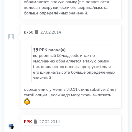
обрамляется в такую рамку (т.е. появляются
полосы прокрутки) если его ширина/высота
больше определённых значений.
Сообщение
k750
27.02.2014
PPK писал(а):
встроенный бб-код code и так по
умолчанию обрамляется в такую рамку
(т.е. появляются полосы прокрутки) если
его ширина/высота больше определённых
значений.
к сожалению у меня в 3.0.11 стиль subsilver2 нет
такой опции...,если надо могу скрин выложить.
Сообщение
PPK
27.02.2014