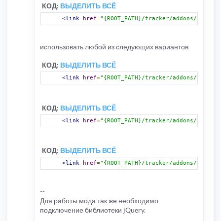
КОД:
ВЫДЕЛИТЬ ВСЁ
<link
href
=
"{ROOT_PATH}/tracker/addons/css/gpr
использовать любой из следующих вариантов
КОД:
ВЫДЕЛИТЬ ВСЁ
<link
href
=
"{ROOT_PATH}/tracker/addons/css/gpr
КОД:
ВЫДЕЛИТЬ ВСЁ
<link
href
=
"{ROOT_PATH}/tracker/addons/css/gpr
КОД:
ВЫДЕЛИТЬ ВСЁ
<link
href
=
"{ROOT_PATH}/tracker/addons/css/gpr
--
Для работы мода так же необходимо
подключение библиотеки jQuery.