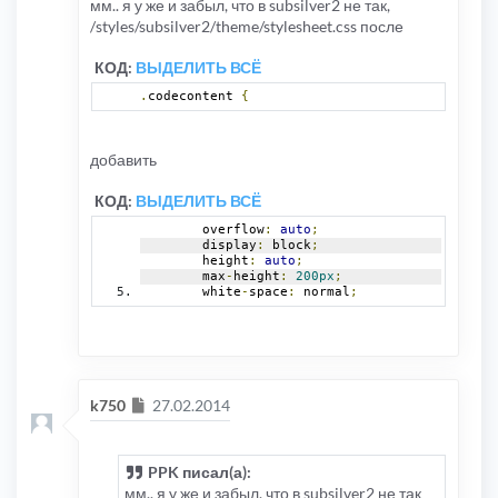
мм.. я у же и забыл, что в subsilver2 не так,
/styles/subsilver2/theme/stylesheet.css после
КОД:
ВЫДЕЛИТЬ ВСЁ
.
codecontent 
{
добавить
КОД:
ВЫДЕЛИТЬ ВСЁ
	overflow
:
auto
;
	display
:
 block
;
	height
:
auto
;
	max
-
height
:
200px
;
	white
-
space
:
 normal
;
Сообщение
k750
27.02.2014
PPK писал(а):
мм.. я у же и забыл, что в subsilver2 не так