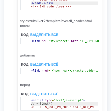
</code></div>
<!-- END code_close -->
styles/subsilver2/template/overall_header.html
после
КОД:
ВЫДЕЛИТЬ ВСЁ
<link
rel
=
"stylesheet"
href
=
"{T_STYLESHEET_LIN
добавить
КОД:
ВЫДЕЛИТЬ ВСЁ
<link
href
=
"{ROOT_PATH}/tracker/addons/css/gpr
перед
КОД:
ВЫДЕЛИТЬ ВСЁ
<script
type
=
"text/javascript"
>
// <![CDATA[
<!-- IF S_USER_PM_POPUP and S_NEW_PM -->