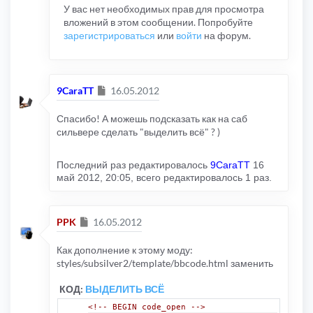
У вас нет необходимых прав для просмотра
вложений в этом сообщении. Попробуйте
зарегистрироваться
или
войти
на форум.
Сообщение
9CaraTT
16.05.2012
Спасибо! А можешь подсказать как на саб
сильвере сделать "выделить всё" ? )
Последний раз редактировалось
9CaraTT
16
май 2012, 20:05, всего редактировалось 1 раз.
Сообщение
PPK
16.05.2012
Как дополнение к этому моду:
styles/subsilver2/template/bbcode.html заменить
КОД:
ВЫДЕЛИТЬ ВСЁ
<!-- BEGIN code_open -->