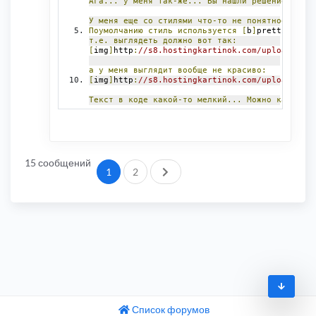
Ага...
у
меня
так-же...
Вы
нашли
решение?
У
меня
еще
со
стилями
что-то
не
понятное
твори
Поумолчанию
стиль
используется
[
b
]
prettify
.
css
т.е.
выглядеть
должно
вот
так:
[
img
]
http
:
//s8.hostingkartinok.com/uploads/ima
а
у
меня
выглядит
вообще
не
красиво:
[
img
]
http
:
//s8.hostingkartinok.com/uploads/ima
Текст
в
коде
какой-то
мелкий...
Можно
как-то
с
15 сообщений
След.
1
2
Список форумов