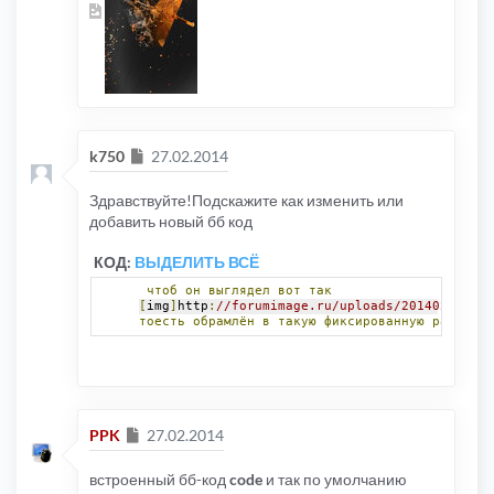
}
var
 r 
=
 document
.
creat
			r
.
selectNodeContents
(
e
			s
.
removeAllRanges
();
			s
.
addRange
(
r
);
}
}
// Some older browsers
else
if
(
document
.
getSelection
)
Сообщение
k750
27.02.2014
{
var
 s 
=
 document
.
getSelection
(
var
 r 
=
 document
.
createRange
()
Здравствуйте!Подскажите как изменить или
		r
.
selectNodeContents
(
e
);
добавить новый бб код
		s
.
removeAllRanges
();
		s
.
addRange
(
r
);
}
КОД:
ВЫДЕЛИТЬ ВСЁ
// IE
else
if
(
document
.
selection
)
чтоб
он
выглядел
вот
так
{
[
img
]
http
:
//forumimage.ru/uploads/20140224/139
var
 r 
=
 document
.
body
.
createTe
тоесть
обрамлён
в
такую
фиксированную
рамку.За
		r
.
moveToElementText
(
e
);
		r
.
select
();
}
}
Сообщение
PPK
27.02.2014
встроенный бб-код
code
и так по умолчанию