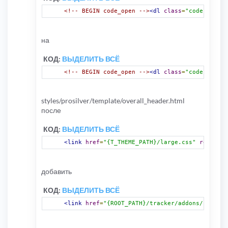
<!-- BEGIN code_open -->
<dl
class
=
"codebox"
><d
на
КОД:
ВЫДЕЛИТЬ ВСЁ
<!-- BEGIN code_open -->
<dl
class
=
"codebox"
><d
styles/prosilver/template/overall_header.html
после
КОД:
ВЫДЕЛИТЬ ВСЁ
<link
href
=
"{T_THEME_PATH}/large.css"
rel
=
"alt
добавить
КОД:
ВЫДЕЛИТЬ ВСЁ
<link
href
=
"{ROOT_PATH}/tracker/addons/css/gpr