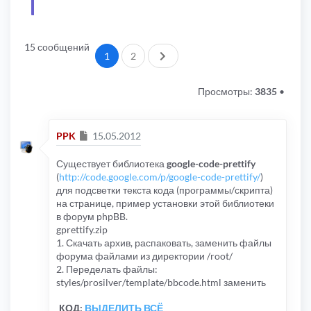
15 сообщений
След.
1
2
Просмотры:
3835
•
Сообщение
PPK
15.05.2012
Существует библиотека
google-code-prettify
(
http://code.google.com/p/google-code-prettify/
)
для подсветки текста кода (программы/скрипта)
на странице, пример установки этой библиотеки
в форум phpBB.
gprettify.zip
1. Скачать архив, распаковать, заменить файлы
форума файлами из директории /root/
2. Переделать файлы:
styles/prosilver/template/bbcode.html заменить
КОД:
ВЫДЕЛИТЬ ВСЁ