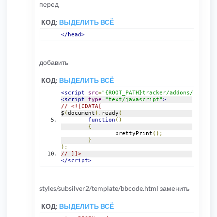
перед
КОД:
ВЫДЕЛИТЬ ВСЁ
</head>
добавить
КОД:
ВЫДЕЛИТЬ ВСЁ
<script
src
=
"{ROOT_PATH}tracker/addons/js/pret
<script
type
=
"text/javascript"
>
// <![CDATA[
$
(
document
).
ready
(
function
()
{
		prettyPrint
();
}
);
// ]]>
</script>
styles/subsilver2/template/bbcode.html заменить
КОД:
ВЫДЕЛИТЬ ВСЁ