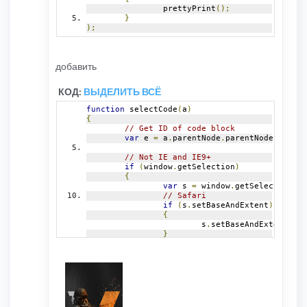
		prettyPrint
();
}
);
добавить
КОД:
ВЫДЕЛИТЬ ВСЁ
function
 selectCode
(
a
)
{
// Get ID of code block
var
 e 
=
 a
.
parentNode
.
parentNode
.
getEle
// Not IE and IE9+
if
(
window
.
getSelection
)
{
var
 s 
=
 window
.
getSelection
();
// Safari
if
(
s
.
setBaseAndExtent
)
{
			s
.
setBaseAndExtent
(
e
,
}
// Firefox and Opera
else
{
// workaround for bug 
if
(
window
.
opera 
&&
 e
.
{
				e
.
innerHTML 
=
 