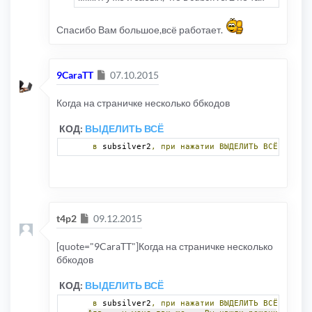
Спасибо Вам большое,всё работает.
Сообщение
9CaraTT
07.10.2015
Когда на страничке несколько ббкодов
КОД:
ВЫДЕЛИТЬ ВСЁ
в
 subsilver2
,
при
нажатии
ВЫДЕЛИТЬ
ВСЁ
выделя
Сообщение
t4p2
09.12.2015
[quote="9CaraTT"]Когда на страничке несколько
ббкодов
КОД:
ВЫДЕЛИТЬ ВСЁ
в
 subsilver2
,
при
нажатии
ВЫДЕЛИТЬ
ВСЁ
выделя