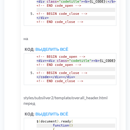
<div
class
=
"codetitle"
><b>
{L_CODE}:
</b></div><
<!-- END code_open -->
<!-- BEGIN code_close -->
</div>
<!-- END code_close -->
на
КОД:
ВЫДЕЛИТЬ ВСЁ
<!-- BEGIN code_open -->
<div><div
class
=
"codetitle"
><b>
{L_CODE}:
</b>
<
<!-- END code_open -->
<!-- BEGIN code_close -->
</code></div></div>
<!-- END code_close -->
styles/subsilver2/template/overall_header.html
перед
КОД:
ВЫДЕЛИТЬ ВСЁ
$
(
document
).
ready
(
function
()
{