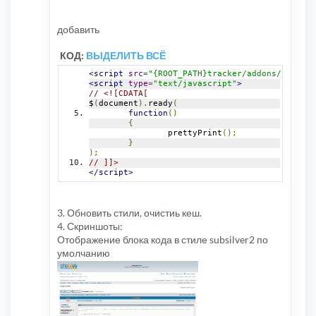
добавить
КОД:
ВЫДЕЛИТЬ ВСЁ
<script
src
=
"{ROOT_PATH}tracker/addons/js/pret
<script
type
=
"text/javascript"
>
// <![CDATA[
$
(
document
).
ready
(
function
()
{
		prettyPrint
();
}
);
// ]]>
</script>
3. Обновить стили, очистиь кеш.
4. Скриншоты:
Отображение блока кода в стиле subsilver2 по
умолчанию