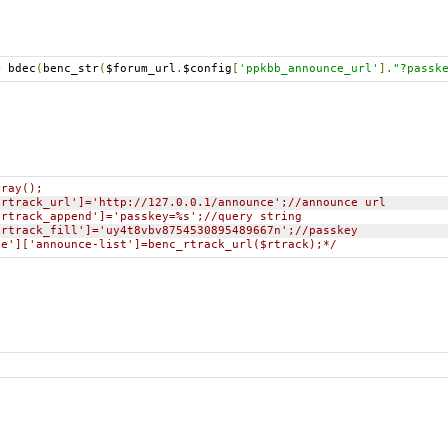
=
 bdec
(
benc_str
(
$forum_url
.
$config
[
'ppkbb_announce_url'
].
"?passk
rray();
['rtrack_url']='http://127.0.0.1/announce';//announce url
['rtrack_append']='passkey=%s';//query string
['rtrack_fill']='uy4t8vbv8754530895489667n';//passkey
lue']['announce-list']=benc_rtrack_url($rtrack);*/