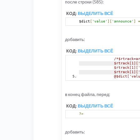
после строки (585):
КОД:
ВЫДЕЛИТЬ ВСЁ
$dict
[
'value'
][
'announce'
]
добавить:
КОД:
ВЫДЕЛИТЬ ВСЁ
/*$rtrack=a
		$rtrack[1]
		$rtrack[1]
		$rtrack[1]
		@$dict['va
в конец файла, перед:
КОД:
ВЫДЕЛИТЬ ВСЁ
?>
добавить: