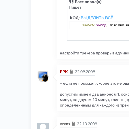
Boec писал(а):
Пишет
КОД:
ВЫДЕЛИТЬ ВСЁ
Ошибка:
Sorry
,
 minimum a
настройти трекера проверь в админк
Сообщение
PPK
22.09.2009
+ если не поможет, скорее это не оши
допустим имеем два аннонс url, осно
минут, на другом 10 минут, клиент 
определённным для каждого из треке
Сообщение
orens
22.10.2009