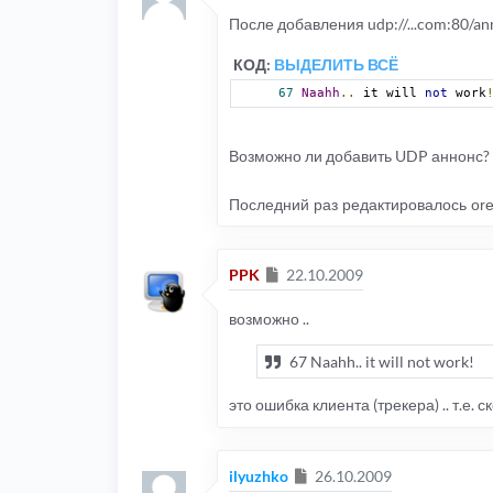
После добавления udp://...com:80/a
КОД:
ВЫДЕЛИТЬ ВСЁ
67
Naahh
..
 it will 
not
 work
Возможно ли добавить UDP аннонс?
Последний раз редактировалось
or
Сообщение
PPK
22.10.2009
возможно ..
67 Naahh.. it will not work!
это ошибка клиента (трекера) .. т.е. 
Сообщение
ilyuzhko
26.10.2009