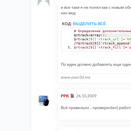
и все таки я не понял как с новым о
них вид:
КОД:
ВЫДЕЛИТЬ ВСЁ
# Определение дополнительны
$rtrack
=
array
();
$rtrack
[
9
][
'rtrack_url'
]=
'h
/*$rtrack[9]['rtrack_append
$rtrack[9]['rtrack_fill']='
По идее должно добавлять еще оди
www.pwn3d.me
Сообщение
PPK
26.10.2009
Всё правильно .. проверил(ял) работа