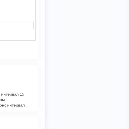
с интервал 15
лом
нс интервал ..