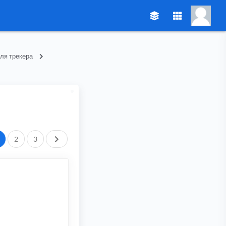
ля трекера
След.
2
3