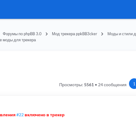
Форумы по phpBB 3.0
Мод трекера ppkBB3cker
Моды и стили д
е моды для трекера
1
Просмотры:
5561
•
24 сообщения
овления
#22
включено в трекер