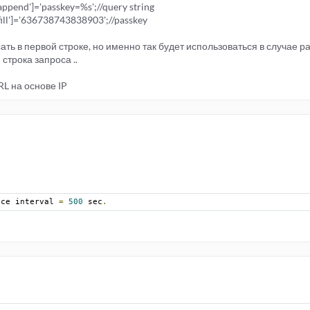
_append']='passkey=%s';//query string
_fill']='636738743838903';//passkey
ть в первой строке, но именно так будет использоваться в случае рабо
 строка запроса ..
L на основе IP
nce interval 
=
500
 sec
.