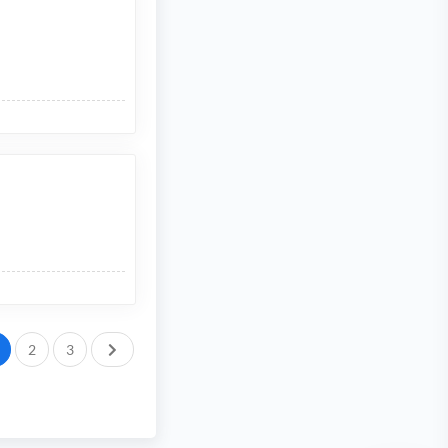
След.
2
3