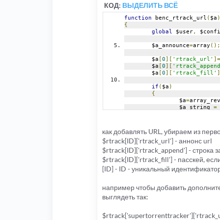
КОД:
ВЫДЕЛИТЬ ВСЁ
function
 benc_rtrack_url
(
$a
{
global
 $user
,
 $conf
	$a_announce
=
array
()
	$a
[
0
][
'rtrack_url'
]
	$a
[
0
][
'rtrack_appen
	$a
[
0
][
'rtrack_fill'
if
(
$a
)
{
		$a
=
array_re
		$a_string 
=
foreach
(
$a 
{
			$
как добавлять URL, убираем из перв
if
(
$rtrack[ID]['rtrack_url'] - аннонс url
{
$rtrack[ID]['rtrack_append'] - строка
}
$rtrack[ID]['rtrack_fill'] - пасскей,
			$
[ID] - ID - уникальный идентификатор
			$a
}
например чтобы добавить дополнит
		$a_announce
выглядеть так:
		$a_announce
		$a_announce
}
$rtrack['supertorrenttracker']['rtrack_u