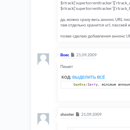
$rtrack['supertorrenttracker']['rtrack
return
 $a_announce
;
}
$rtrack['supertorrenttracker']['rtrack
да, можно сразу весь аннонс URL писа
там отдельно хранится url, пасскей и
позже сделаю добавления аннонс UR
Сообщение
Boec
21.09.2009
Пишет
КОД:
ВЫДЕЛИТЬ ВСЁ
Ошибка:
Sorry
,
 minimum annou
Сообщение
shooter
21.09.2009