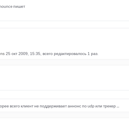
nnounce пишет
!
ens
25 окт 2009, 15:35, всего редактировалось 1 раз.
скорее всего клиент не поддерживает аннонс по udp или трекер ...