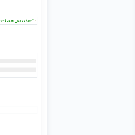
ey=$user_passkey"
));