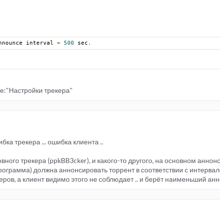
nnounce interval 
=
500
 sec
.
е:"Настройки трекера"
бка трекера ... ошибка клиента ..
вного трекера (ppkBB3cker), и какого-то другого, на основном аннон
(программа) должна аннонсировать торрент в соответствии с интерва
ров, а клиент видимо этого не соблюдает .. и берёт наименьший анно