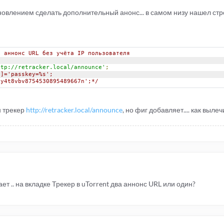
бновлением сделать дополнительный анонс... в самом низу нашел стро
х аннонс URL без учёта IP пользователя
ttp://retracker.local/announce'
;
']='passkey=%s';
uy4t8vbv8754530895489667n';*/
н трекер
http://retracker.local/announce
, но фиг добавляет.... как вылеч
ет .. на вкладке Трекер в uTorrent два аннонс URL или один?