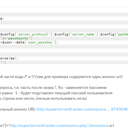
)
ig
;
;
=
$config
[
'server_protocol'
].
$config
[
'server_name'
].
$config
[
'ppkb
d'
]=
'passkey=%s'
;
]=
$user
->
data
[
'user_passkey'
];
verse
(
$a
);
''
;
as
 $i 
=>
 $a_url
)
rtrack_url
=
$a_url
[
'rtrack_url'
];
ой части кода
/*
и
*/
(там для примера содержится один аннонс url)
$a_url
[
'rtrack_append'
])
				$rtrack_url
.=
'?'
.
sprintf
(
$a_url
[
'rtrack_append'
],
(
$a_url
[
'
 запроса, т.е. часть после знака ?, %s - заменяется пасскеем
 если равно -1 - будет подставлен текущий пасскей пользователя
a_announce
[
'value'
][
$i
]
=
 array
(
'type'
=>
'list'
,
'value'
=>
 array
, строка или число, (нельзя использовать ноль)
_string 
.=
 benc_str
(
$rtrack_url
);
ельный аннонс URL
http://supertorrenttracker.ru/announce. ... 874383
[
'type'
]
=
'list'
;
[
'string'
]
=
 $a_string
;
[
'strlen'
]
=
 strlen
(
$a_announce
[
'string'
]);
rl']='
http://supertorrenttracker.ru/announce.php';//announce
url