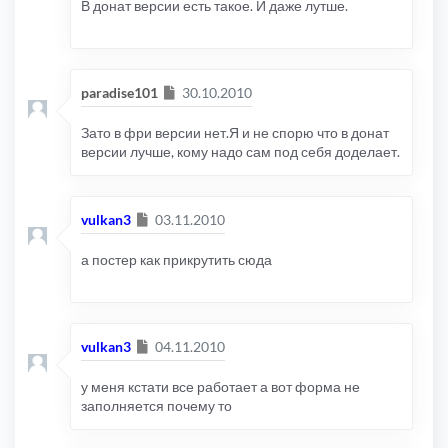
В донат версии есть такое. И даже лутше.
КОД:
ВЫДЕЛИТЬ ВСЁ
</head>
Сообщение
paradise101
30.10.2010
вставить
Зато в фри версии нет.Я и не спорю что в донат
КОД:
ВЫДЕЛИТЬ ВСЁ
версии лучше, кому надо сам под себя доделает.
<script
src
=
"{PPKBB3CKER_ADDONS}js/topic.
Сообщение
vulkan3
03.11.2010
5.Открываем "корневая
директория\styles\ваш
а постер как прикрутить сюда
шаблон\template\posting_tracker_layout.ht
ml"
Ищем на 72 строчке(может быть другая
строчка)
Сообщение
vulkan3
04.11.2010
КОД:
ВЫДЕЛИТЬ ВСЁ
у меня кстати все работает а вот форма не
{
TRACKER_ANNOUNCE_URL
}
заполняется почему то
Рядом вставляем