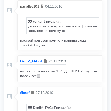
Сообщение
paradise101
04.11.2010
КОД:
ВЫДЕЛИТЬ ВСЁ
<input
type
=
"button"
onclick
=
"
javascriptk
vulkan3 писал(а):
у меня кстати все работает а вот форма не
заполняется почему то
настрой под свои поля или напиши сюда
три7470198два
Сообщение
DeniM_FAGoT
21.12.2010
что-то после нажатия "ПРОДОЛЖИТЬ" - пустое
поле и все(((
Сообщение
filosof
27.12.2010
DeniM_FAGoT писал(а):