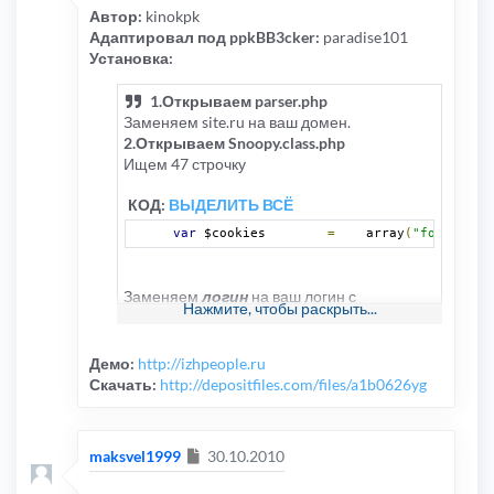
Автор:
kinokpk
Адаптировал под ppkBB3cker:
paradise101
Установка:
1.Открываем parser.php
Заменяем site.ru на ваш домен.
2.Открываем Snoopy.class.php
Ищем 47 строчку
КОД:
ВЫДЕЛИТЬ ВСЁ
var
 $cookies        
=
    array
(
"forum_dat
Заменяем
логин
на ваш логин с
Нажмите, чтобы раскрыть...
кинопоиска
И заменяем
хэш пароля
на хэш вашего
пароля с кинопоиска (найти его в куках)
Демо:
http://izhpeople.ru
3.Залить файлы в корневую
Скачать:
http://depositfiles.com/files/a1b0626yg
директорию.
4.Открываем "корневая
директория\styles\ваш
Сообщение
maksvel1999
30.10.2010
шаблон\template\overall_header.html"
Перед