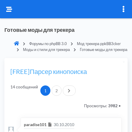
Готовые моды для трекера
Форумы по phpBB 3.0
Мод трекера ppkBB3cker
Моды и стили для трекера
Готовые моды для трекера
[FREE]Парсер кинопоиска
14 сообщений
След.
1
2
Просмотры:
3982
•
Сообщение
paradise101
30.10.2010