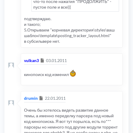
что-то после нажатия "ПРОДОЛЖИТЬ" -
пустое поле и все(((
подтверждаю.
и такого;
5.Открываем "корневая директория\styles\ваш
шаблон\template\posting_tracker_layout.html"
в субсильвере нет.
Сообщение
vulkan3
03.01.2011
кинопоиск код изменил
Сообщение
drumin
22.01.2011
Очень бы хотелось видеть развитие данное
темы, а именно переделку парсера под новый
код кинопоиска. Я вот тут порылса, есть по***
парсеры но немного под другие модули торрент
трекеров для phpbb3. Я не особо силен в php, но