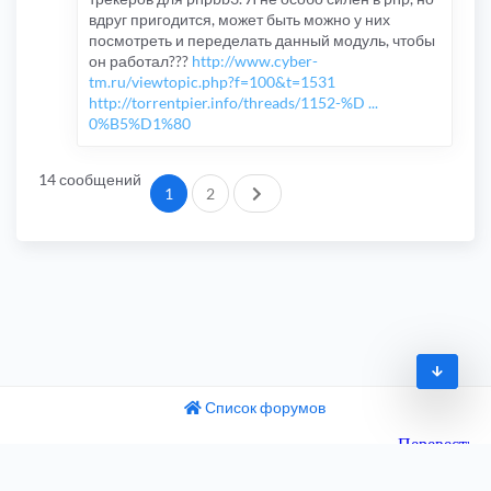
вдруг пригодится, может быть можно у них
посмотреть и переделать данный модуль, чтобы
он работал???
http://www.cyber-
tm.ru/viewtopic.php?f=100&t=1531
http://torrentpier.info/threads/1152-%D ...
0%B5%D1%80
14 сообщений
След.
1
2
Список форумов
© 2009-2026
одный текст