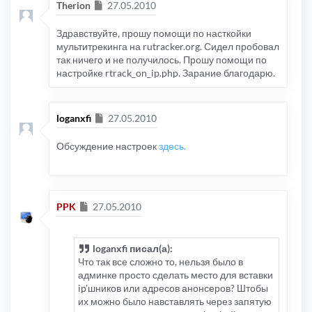
Сообщение
Therion
27.05.2010
Здравствуйте, прошу помощи по насткойки
мультитрекинга на rutracker.org. Сидел пробовал
так ничего и не получилось. Прошу помощи по
настройке rtrack_on_ip.php. Зарание благодарю.
Сообщение
loganxfi
27.05.2010
Обсуждение настроек
здесь.
Сообщение
PPK
27.05.2010
loganxfi писал(а):
Что так все сложно то, нельзя было в
админке просто сделать место для вставки
ip'шников или адресов анонсеров? Штобы
их можно было навставлять через запятую