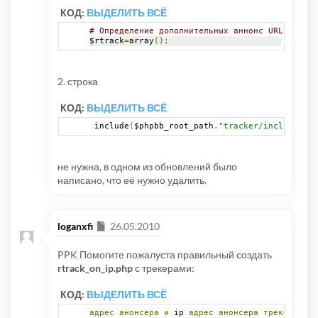
$rtrackoi_string
[
2
]=
''
;
КОД:
ВЫДЕЛИТЬ ВСЁ
# Определение дополнительных аннонс URL без уч
# Пасскей, если равно: -1 - текущий пасскей по
$rtrack
=
array
();
$rtrackoi_fill
=
array
();
$rtrackoi_fill
[
1
]=
''
;
$rtrackoi_fill
[
2
]=
''
;
2. строка
# Определение дополнительных аннонс URL без уч
$rtrack
=
array
();
/*$rtrack[9]['rtrack_url']='http://127.0.0.1/a
КОД:
ВЫДЕЛИТЬ ВСЁ
$rtrack[9]['rtrack_append']='passkey=%s';//que
$rtrack[9]['rtrack_fill']='uy4t8vbv87545308954
 include
(
$phpbb_root_path
.
"tracker/include/rtr
include
(
$phpbb_root_path
.
"tracker/include/rtra
?>
не нужна, в одном из обновлений было
написано, что её нужно удалить.
Сообщение
loganxfi
26.05.2010
PPK Помогите пожалуста правильный создать
rtrack_on_ip.php
с трекерами:
КОД:
ВЫДЕЛИТЬ ВСЁ
адрес
анонсера
и
 ip 
адрес
анонсера
трекера