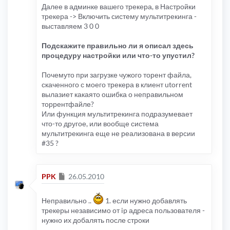
exit
;
Далее в админке вашего трекера, в Настройки
}
трекера -> Включить систему мультитрекинга -
# Определение дополнительных аннонс URL на осн
выставляем 3 0 0
# Диапазоны адресов для которых будут определе
$rtrackoi_iplist
=
array
();
Подскажите правильно ли я описал здесь
$rtrackoi_iplist
[
'all'
][]=
'1.0.0.0-255.255.255
$rtrackoi_iplist
[
'all2'
][]=
'1.0.0.0-255.255.25
процедуру настройки или что-то упустил?
Почемуто при загрузке чужого торент файла,
# Определение дополнительных трекеров для диап
$rtrackoi_ip
=
array
();
скаченного с моего трекера в клиент utorrent
$rtrackoi_ip
[
'all'
]=
array
(
'1'
);
вылазиет какаято ошибка о неправильном
$rtrackoi_ip
[
'all2'
]=
array
(
'2'
);
торрентфайле?
Или функция мультитрекинга подразумевает
# Аннонс URL дополнительных трекеров
что-то другое, или вообще система
$rtrackoi_url
=
array
();
мультитрекинга еще не реализована в версии
$rtrackoi_url
[
1
]
=
"http://bt.torrents.vtomske
$rtrackoi_url
[
2
]
=
"http://torrents.tom.ru/tra
#35 ?
$rtrackoi_url
[
'local'
]
=
"http://192.168.1.2/a
# Дополнять аннонс URL трекера
Сообщение
PPK
26.05.2010
$rtrackoi_append
=
array
();
$rtrackoi_append
[
1
]=
1
;
$rtrackoi_append
[
2
]=
1
;
Неправильно ..
1. если нужно добавлять
трекеры независимо от ip адреса пользователя -
# Строка запроса
$rtrackoi_string
=
array
();
нужно их добалять после строки
$rtrackoi_string
[
1
]=
''
;