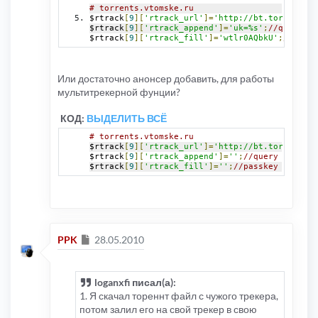
# torrents.vtomske.ru
$rtrack
[
9
][
'rtrack_url'
]=
'http://bt.torrents.v
$rtrack
[
9
][
'rtrack_append'
]=
'uk=%s'
;
//query st
$rtrack
[
9
][
'rtrack_fill'
]=
'wtlr0AQbkU'
;
//passk
Или достаточно анонсер добавить, для работы
мультитрекерной фунции?
КОД:
ВЫДЕЛИТЬ ВСЁ
# torrents.vtomske.ru
$rtrack
[
9
][
'rtrack_url'
]=
'http://bt.torrents.v
$rtrack
[
9
][
'rtrack_append'
]=
''
;
//query string
$rtrack
[
9
][
'rtrack_fill'
]=
''
;
//passkey
Сообщение
PPK
28.05.2010
loganxfi писал(а):
1. Я скачал тореннт файл с чужого трекера,
потом залил его на свой трекер в свою