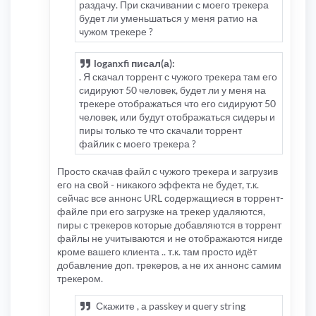
раздачу. При скачивании с моего трекера
будет ли уменьшаться у меня ратио на
чужом трекере ?
loganxfi писал(а):
. Я скачал торрент с чужого трекера там его
сидируют 50 человек, будет ли у меня на
трекере отображаться что его сидируют 50
человек, или будут отображаться сидеры и
пиры только те что скачали торрент
файлик с моего трекера ?
Просто скачав файл с чужого трекера и загрузив
его на свой - никакого эффекта не будет, т.к.
сейчас все аннонс URL содержащиеся в торрент-
файле при его загрузке на трекер удаляются,
пиры с трекеров которые добавляются в торрент
файлы не учитываются и не отображаются нигде
кроме вашего клиента .. т.к. там просто идёт
добавление доп. трекеров, а не их аннонс самим
трекером.
Скажите , а passkey и query string