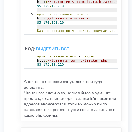
http
:
//bt.torrents.vtomske.ru/bt/announce.php
95.170
.
139.13
адрес
и
 ip 
самого
трекера
http
:
//torrents.vtomske.ru
95.170
.
139.10
Как
не
страно
но
у
трекера
полусаеться
два
адр
КОД:
ВЫДЕЛИТЬ ВСЁ
адрес
трекера
и
его
 ip 
адрес.
http
:
//torrents.tom.ru/tracker.php
83.172
.
18.110
А то что-то я совсем запутался что и куда
вставлять.
Что так все сложно то, нельзя было в админке
просто сделать место для вставки ip'шников или
адресов анонсеров? Штобы их можно было
навставлять через запятую и все, не лазить не в
какие php файлы.