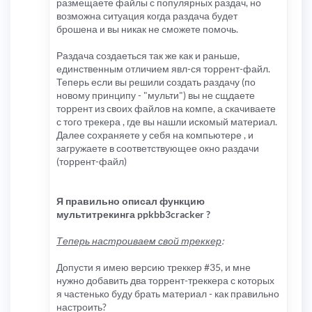
размещаете файлы с популярных раздач, но
возможна ситуация когда раздача будет
брошена и вы никак не сможете помочь.
Раздача создаеться так же как и раньше,
единственным отличием явл-ся торрент-файл.
Теперь если вы решили создать раздачу (по
новому принципу - "мульти") вы не сщдаете
торрент из своих файлов на компе, а скачиваете
с того трекера , где вы нашли искомый материал.
Далее сохраняете у себя на компьютере , и
загружаете в соответствующее окно раздачи
(торрент-файл)
Я правильно описал функцию
мультитрекинга ppkbb3cracker ?
Теперь настроиваем свой треккер
:
Допусти я имею версию треккер #35, и мне
нужно добавить два торрент-треккера с которых
я частенько буду брать материал - как правильно
настроить?