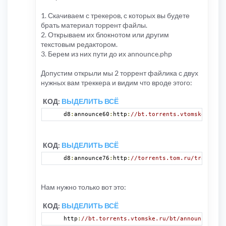
1. Скачиваем с трекеров, с которых вы будете
брать материал торрент файлы.
2. Открываем их блокнотом или другим
текстовым редактором.
3. Берем из них пути до их announce.php
Допустим открыли мы 2 торрент файлика с двух
нужных вам треккера и видим что вроде этого:
КОД:
ВЫДЕЛИТЬ ВСЁ
d8
:
announce60
:
http
:
//bt.torrents.vtomske.ru/bt
КОД:
ВЫДЕЛИТЬ ВСЁ
d8
:
announce76
:
http
:
//torrents.tom.ru/tracker.p
Нам нужно только вот это:
КОД:
ВЫДЕЛИТЬ ВСЁ
http
:
//bt.torrents.vtomske.ru/bt/announce.php