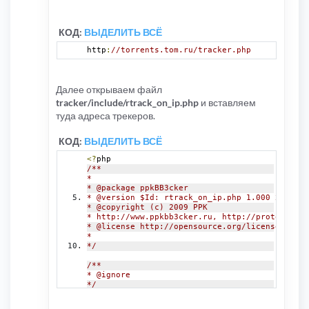
КОД:
ВЫДЕЛИТЬ ВСЁ
http
:
//torrents.tom.ru/tracker.php
Далее открываем файл
tracker/include/rtrack_on_ip.php
и вставляем
туда адреса трекеров.
КОД:
ВЫДЕЛИТЬ ВСЁ
<?
php
/**
*
* @package ppkBB3cker
* @version $Id: rtrack_on_ip.php 1.000 2009-09
* @copyright (c) 2009 PPK
* http://www.ppkbb3cker.ru, http://protoneutro
* @license http://opensource.org/licenses/gpl-
*
*/
/**
* @ignore
*/
if
(!
defined
(
'IN_PHPBB'
))
{