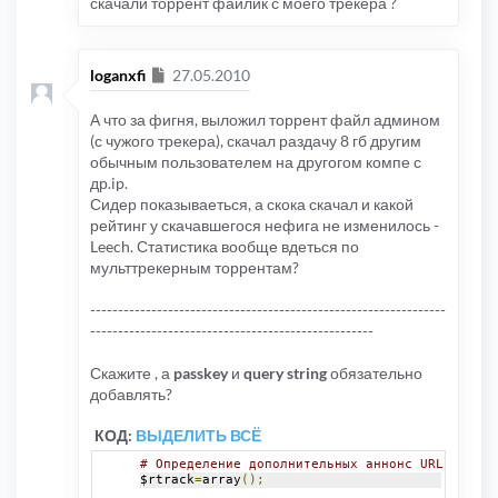
скачали торрент файлик с моего трекера ?
# Строка запроса
$rtrackoi_string
=
array
();
/*$rtrackoi_string[1]='';
$rtrackoi_string[2]='key=%s';
$rtrackoi_string['local']='passkey=%s';*/
Сообщение
loganxfi
27.05.2010
# Пасскей, если равно: -1 - текущий пасскей по
$rtrackoi_fill
=
array
();
А что за фигня, выложил торрент файл админом
/*$rtrackoi_fill[1]='';
(с чужого трекера), скачал раздачу 8 гб другим
$rtrackoi_fill[2]='547476567567';
обычным пользователем на другогом компе с
$rtrackoi_fill['local']='liue99638b9669vnn6859
др.ip.
# Определение дополнительных аннонс URL без уч
Сидер показываеться, а скока скачал и какой
$rtrack
=
array
();
рейтинг у скачавшегося нефига не изменилось -
$rtrack
[
9
][
'rtrack_url'
]=
'http://bt.torrents.v
$rtrack
[
9
][
'rtrack_append'
]=
'uk=%s'
;
//query st
Leech. Статистика вообще вдеться по
$rtrack
[
9
][
'rtrack_fill'
]=
'wtlr0AQbkU'
;
//passk
мульттрекерным торрентам?
$rtrack
[
10
][
'rtrack_url'
]=
'http://torrents.tom
$rtrack
[
10
][
'rtrack_append'
]=
''
;
//query string
$rtrack
[
10
][
'rtrack_fill'
]=
''
;
//passkey
----------------------------------------------------------------
?>
---------------------------------------------------
Скажите , а
passkey
и
query string
обязательно
добавлять?
КОД:
ВЫДЕЛИТЬ ВСЁ
# Определение дополнительных аннонс URL без уч
$rtrack
=
array
();