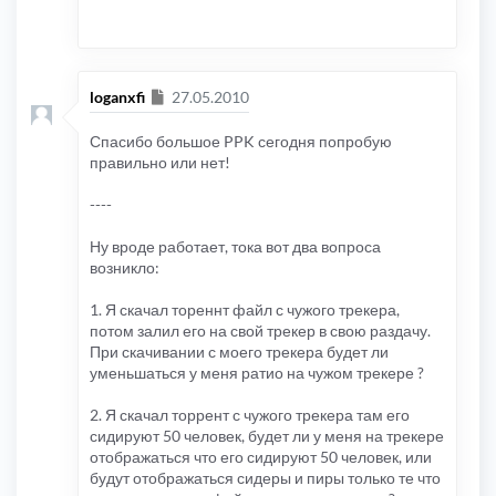
if
(!
defined
(
'IN_PHPBB'
))
{
exit
;
}
# Определение дополнительных аннонс URL на осн
Сообщение
loganxfi
27.05.2010
# Диапазоны адресов для которых будут определе
$rtrackoi_iplist
=
array
();
/*$rtrackoi_iplist['all'][]='1.0.0.0-255.255.2
Спасибо большое PPK сегодня попробую
$rtrackoi_iplist['local'][]='127.0.0.2';//лока
правильно или нет!
$rtrackoi_iplist[0][]='127.0.0.0-127.0.0.10';/
$rtrackoi_iplist[0][]='32.200.0.0-32.200.0.10'
$rtrackoi_iplist[0][]='32.200.0.12-32.200.31.2
----
# Определение дополнительных трекеров для диап
$rtrackoi_ip
=
array
();
Ну вроде работает, тока вот два вопроса
/*$rtrackoi_ip['all']=array('1');
возникло:
$rtrackoi_ip[0]=array('2');
$rtrackoi_ip['local']=array('local', '2');*/
1. Я скачал тореннт файл с чужого трекера,
# Аннонс URL дополнительных трекеров
потом залил его на свой трекер в свою раздачу.
$rtrackoi_url
=
array
();
/*$rtrackoi_url[1] = "http://supertorrenttrack
При скачивании с моего трекера будет ли
$rtrackoi_url[2] = "http://www.supertorrenttra
уменьшаться у меня ратио на чужом трекере ?
$rtrackoi_url['local'] = "http://192.168.1.2/a
# Дополнять аннонс URL трекера
2. Я скачал торрент с чужого трекера там его
$rtrackoi_append
=
array
();
сидируют 50 человек, будет ли у меня на трекере
/*$rtrackoi_append[1]=0;
отображаться что его сидируют 50 человек, или
$rtrackoi_append[2]=1;
$rtrackoi_append['local']=1;*/
будут отображаться сидеры и пиры только те что