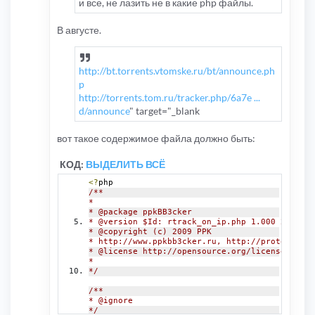
и все, не лазить не в какие php файлы.
В августе.
http://bt.torrents.vtomske.ru/bt/announce.ph
p
http://torrents.tom.ru/tracker.php/6a7e ...
d/announce
" target="_blank
вот такое содержимое файла должно быть:
КОД:
ВЫДЕЛИТЬ ВСЁ
<?
php
/**
*
* @package ppkBB3cker
* @version $Id: rtrack_on_ip.php 1.000 2009-09
* @copyright (c) 2009 PPK
* http://www.ppkbb3cker.ru, http://protoneutro
* @license http://opensource.org/licenses/gpl-
*
*/
/**
* @ignore
*/