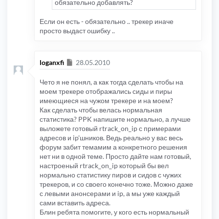
обязательно добавлять?
Если он есть - обязательно .. трекер иначе
просто выдаст ошибку ..
Сообщение
loganxfi
28.05.2010
Чето я не понял, а как тогда сделать чтобы на
моем трекере отображались сиды и пиры
имеющиеся на чужом трекере и на моем?
Как сделать чтобы велась нормальная
статистика? PPK напишите нормально, а лучше
выложете готовый rtrack_on_ip с примерами
адресов и ip'шников. Ведь реально у вас весь
форум забит темамим а конкретного решения
нет ни в одной теме. Просто дайте нам готовый,
настроеный rtrack_on_ip который бы вел
нормально статистику пиров и сидов с чужих
трекеров, и со своего конечно тоже. Можно даже
с левыми анонсерами и ip, а мы уже каждый
сами вставить адреса.
Блин ребята помогите, у кого есть нормальный